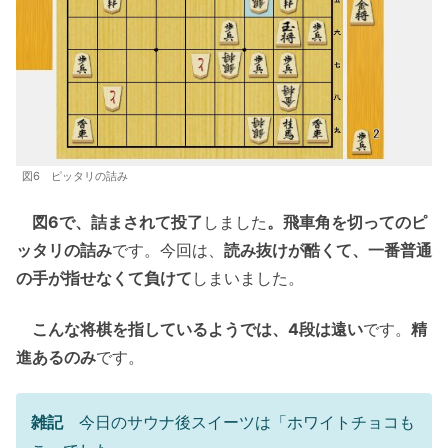
図6 ピッタリの詰み
図6で、詰まされて投了
しました
。飛車角を切ってのピ
ッタリの詰み
です。今回は、
読み抜けが酷くて、一番普通
の手が指せなくて負けて
しまいました。
こんな将棋を指しているようでは、4段は遠い
です。
精
進あるのみ
です。
雑記
今日のサウナ後スイーツは「ホワイトチョコも