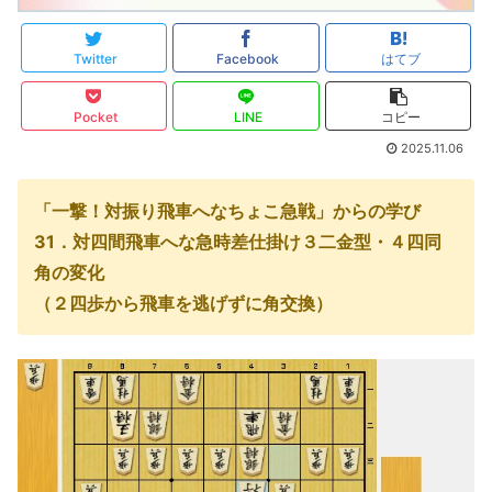
Twitter
Facebook
はてブ
Pocket
LINE
コピー
2025.11.06
「一撃！対振り飛車へなちょこ急戦」からの学び
31．対四間飛車へな急時差仕掛け３二金型・４四同
角の変化
（２四歩から飛車を逃げずに角交換）