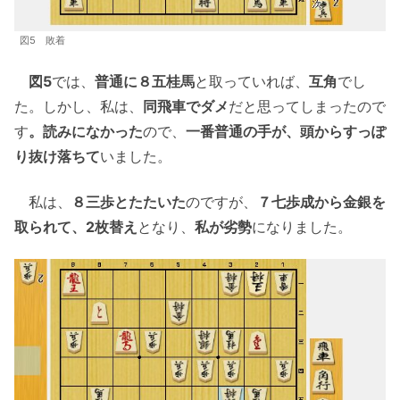
図5 敗着
図5
では、
普通に８五桂馬
と取っていれば、
互角
でし
た。しかし、私は、
同飛車でダメ
だと思ってしまったので
す
。読みになかった
ので、
一番普通の手が、頭からすっぽ
り抜け落ちて
いました。
私は、
８三歩とたたいた
のですが、
７七歩成から金銀を
取られて、2枚替え
となり、
私が劣勢
になりました。