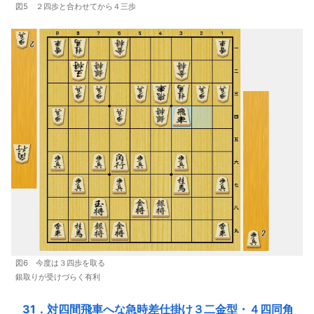
図5 ２四歩と合わせてから４三歩
図6 今度は３四歩を取る
銀取りが受けづらく有利
31．対四間飛車へな急時差仕掛け３二金型・４四同角