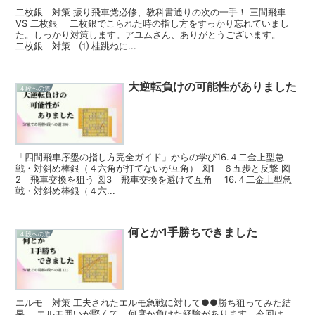
二枚銀 対策 振り飛車党必修、教科書通りの次の一手！ 三間飛車
VS 二枚銀 二枚銀でこられた時の指し方をすっかり忘れていまし
た。しっかり対策します。アユムさん、ありがとうございます。
二枚銀 対策 ⑴ 桂跳ねに...
大逆転負けの可能性がありました
４段への道
「四間飛車序盤の指し方完全ガイド」からの学び16.４二金上型急
戦・対斜め棒銀（４六角が打てないが互角） 図1 ６五歩と反撃 図
2 飛車交換を狙う 図3 飛車交換を避けて互角 16.４二金上型急
戦・対斜め棒銀（４六...
何とか1手勝ちできました
４段への道
エルモ 対策 工夫されたエルモ急戦に対して●●勝ち狙ってみた結
果 エルモ囲いが堅くて、何度か負けた経験があります。今回は、