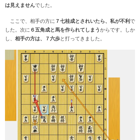
は見えません
でした。
ここで、相手の方に
７七桂成とされいたら、私が不利
で
した。次に
６五角成と馬を作られてしまう
からです。しか
し、
相手の方は、７六歩
と打ってきました。