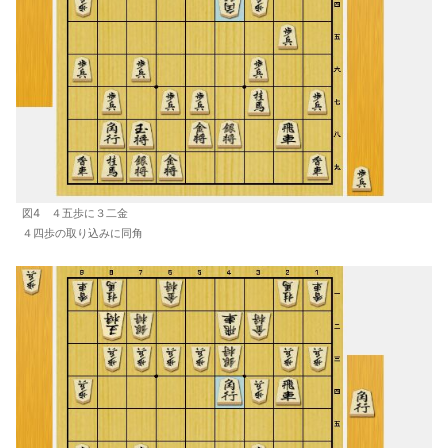
図4 ４五歩に３二金
４四歩の取り込みに同角