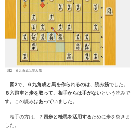
図2 ６九角成は読み筋
図2
で、
６九角成と馬を作られるのは、読み筋
でした。
８六飛車と歩を取って、相手からは手がない
という読みで
す。この読みは
あって
いました。
相手の方は、
７四歩と桂馬を活用する
ために歩を突きま
した。