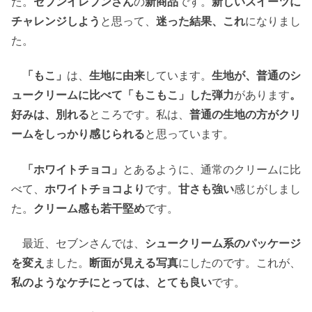
た。
セブンイレブンさん
の
新商品
です。
新しいスイーツに
チャレンジしよう
と思って、
迷った結果、これ
になりまし
た。
「もこ」
は、
生地に由来
しています。
生地が、普通のシ
ュークリームに比べて「もこもこ」した弾力
があります
。
好みは、別れる
ところです。私は、
普通の生地の方がクリ
ームをしっかり感じられる
と思っています。
「ホワイトチョコ」
とあるように、通常のクリームに比
べて、
ホワイトチョコより
です。
甘さも強い
感じがしまし
た。
クリーム感も若干堅め
です。
最近、セブンさんでは、
シュークリーム系のパッケージ
を変え
ました。
断面が見える写真
にしたのです。これが、
私のようなケチにとっては、とても良い
です。