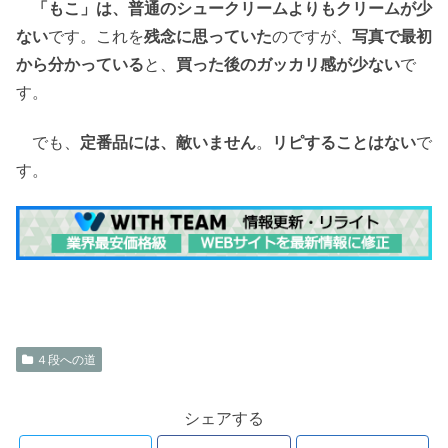
「もこ」は、普通のシュークリームよりもクリームが少
ない
です。これを
残念に思っていた
のですが、
写真で最初
から分かっている
と、
買った後のガッカリ感が少ない
で
す。
でも、
定番品には、敵いません
。
リピすることはない
で
す。
４段への道
シェアする