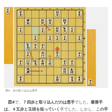
図4 歩の取り込みは悪手
図4
で、
７四歩と取り込んだのは悪手
でした。
最善手
は、４五歩と玉頭を狙っていく
手でした。しかし、
この手