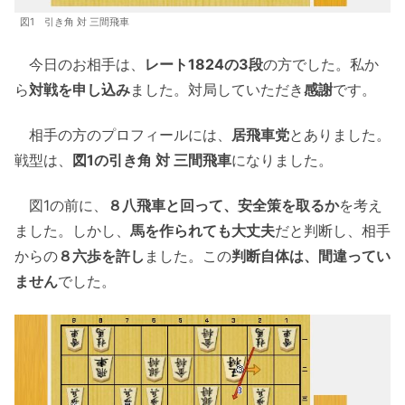
図1 引き角 対 三間飛車
今日のお相手は、
レート1824の3段
の方でした。私か
ら
対戦を申し込み
ました。対局していただき
感謝
です。
相手の方のプロフィールには、
居飛車党
とありました。
戦型は、
図1の引き角 対 三間飛車
になりました。
図1の前に、
８八飛車と回って、安全策を取るか
を考え
ました。しかし、
馬を作られても大丈夫
だと判断し、相手
からの
８六歩を許し
ました。この
判断自体は、間違ってい
ません
でした。