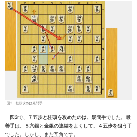
図3 桂頭攻めは疑問手
図3
で、
７五歩と桂頭を攻めたのは、疑問手
でした。
最
善手は、５六銀
と
金銀の連結をよくして、４五歩を狙う
手
でした。しかし、まだ互角です。