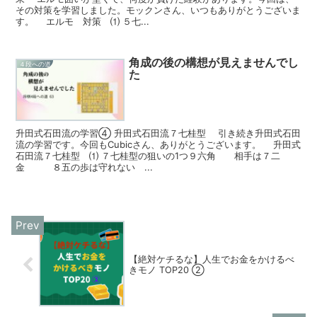
その対策を学習しました。モックンさん、いつもありがとうございま
す。 エルモ 対策 ⑴ ５七...
角成の後の構想が見えませんでし
４段への道
た
升田式石田流の学習④ 升田式石田流７七桂型 引き続き升田式石田
流の学習です。今回もCubicさん、ありがとうございます。 升田式
石田流７七桂型 ⑴ ７七桂型の狙いの1つ９六角 相手は７二
金 ８五の歩は守れない ...
【絶対ケチるな】人生でお金をかけるべ
きモノ TOP20 ②