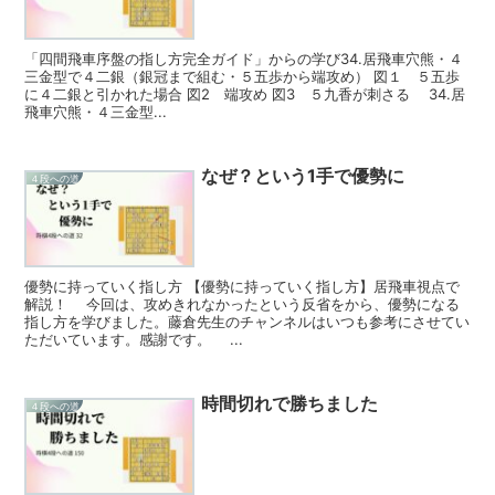
「四間飛車序盤の指し方完全ガイド」からの学び34.居飛車穴熊・４
三金型で４二銀（銀冠まで組む・５五歩から端攻め） 図１ ５五歩
に４二銀と引かれた場合 図2 端攻め 図3 ５九香が刺さる 34.居
飛車穴熊・４三金型...
なぜ？という1手で優勢に
４段への道
優勢に持っていく指し方 【優勢に持っていく指し方】居飛車視点で
解説！ 今回は、攻めきれなかったという反省をから、優勢になる
指し方を学びました。藤倉先生のチャンネルはいつも参考にさせてい
ただいています。感謝です。 ...
時間切れで勝ちました
４段への道