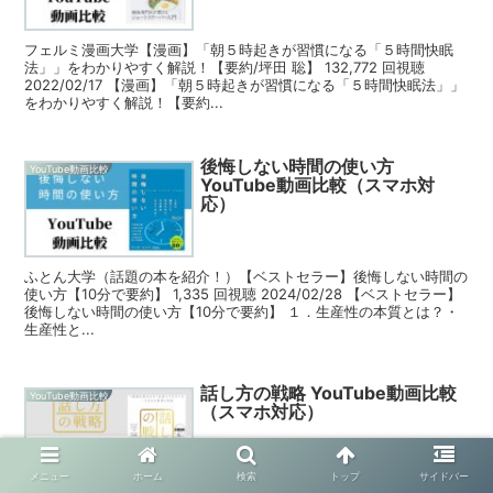
フェルミ漫画大学【漫画】「朝５時起きが習慣になる「５時間快眠
法」」をわかりやすく解説！【要約/坪田 聡】 132,772 回視聴
2022/02/17 【漫画】「朝５時起きが習慣になる「５時間快眠法」」
をわかりやすく解説！【要約...
後悔しない時間の使い方
YouTube動画比較
YouTube動画比較（スマホ対
応）
ふとん大学（話題の本を紹介！）【ベストセラー】後悔しない時間の
使い方【10分で要約】 1,335 回視聴 2024/02/28 【ベストセラー】
後悔しない時間の使い方【10分で要約】 １．生産性の本質とは？・
生産性と...
話し方の戦略 YouTube動画比較
YouTube動画比較
（スマホ対応）
メニュー
ホーム
検索
トップ
サイドバー