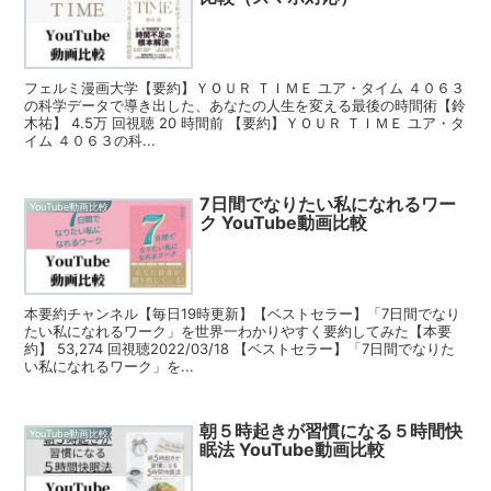
フェルミ漫画大学【要約】ＹＯＵＲ ＴＩＭＥ ユア・タイム ４０６３
の科学データで導き出した、あなたの人生を変える最後の時間術【鈴
木祐】 4.5万 回視聴 20 時間前 【要約】ＹＯＵＲ ＴＩＭＥ ユア・タ
イム ４０６３の科...
7日間でなりたい私になれるワー
YouTube動画比較
ク YouTube動画比較
本要約チャンネル【毎日19時更新】【ベストセラー】「7日間でなり
たい私になれるワーク」を世界一わかりやすく要約してみた【本要
約】 53,274 回視聴2022/03/18 【ベストセラー】「7日間でなりた
い私になれるワーク」を...
朝５時起きが習慣になる５時間快
YouTube動画比較
眠法 YouTube動画比較