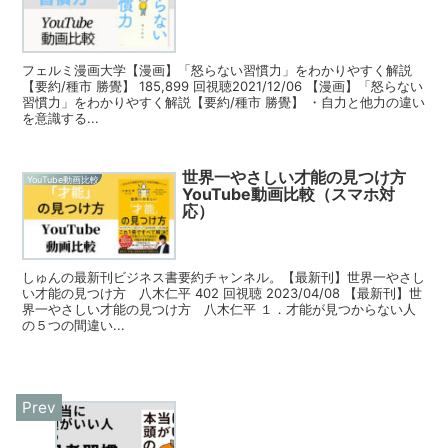
フェルミ漫画大学【漫画】「怒らない習慣力」をわかりやすく解説
【要約/種市 勝覺】 185,899 回視聴2021/12/06 【漫画】「怒らない
習慣力」をわかりやすく解説【要約/種市 勝覺】 ・自力と他力の違い
を意識する...
世界一やさしい才能の見つけ方
YouTube動画比較
YouTube動画比較（スマホ対
応）
しゅんの最新刊ビジネス書要約チャンネル。【最新刊】世界一やさし
い才能の見つけ方 八木仁平 402 回視聴 2023/04/08 【最新刊】世
界一やさしい才能の見つけ方 八木仁平 １．才能が見つからない人
の５つの間違い...