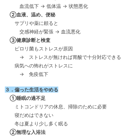
血流低下 → 低体温 → 状態悪化
②血液、温め、便秘
サプリや薬に頼ると
交感神経が緊張 → 血流悪化
③健康診断と検査
ピロリ菌もストレスが原因
→ ストレスが無ければ胃酸で十分対応できる
病気への怖れがストレスに
→ 免疫低下
３．偏った生活をやめる
①睡眠の過不足
ミトコンドリアの休息、掃除のために必要
寝だめはできない
冬は夏より少し多く眠る
②無理な入浴法