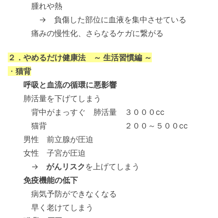
腫れや熱
→ 負傷した部位に血液を集中させている
痛みの慢性化、さらなるケガに繋がる
２．やめるだけ健康法 ～ 生活習慣編 ～
・
猫背
呼吸と血流の循環に悪影響
肺活量を下げてしまう
背中がまっすぐ 肺活量 ３０００cc
猫背 ２００～５００cc
男性 前立腺が圧迫
女性 子宮が圧迫
→
がんリスク
を上げてしまう
免疫機能の低下
病気予防ができなくなる
早く老けてしまう