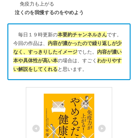
免疫力も上がる
泣くのを我慢するのをやめよう
毎日１９時更新の
本要約チャンネルさん
です。
今回の作品は、
内容が濃かったので繰り返しが少
なく、すっきりしたイメージ
でした。
内容が濃い
本や具体性が高い本
の場合は、すごく
わかりやす
い解説をしてくれる
と思います。