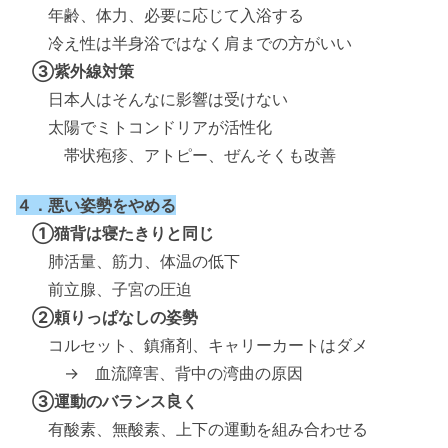
年齢、体力、必要に応じて入浴する
冷え性は半身浴ではなく肩までの方がいい
③紫外線対策
日本人はそんなに影響は受けない
太陽でミトコンドリアが活性化
帯状疱疹、アトピー、ぜんそくも改善
４．悪い姿勢をやめる
①猫背は寝たきりと同じ
肺活量、筋力、体温の低下
前立腺、子宮の圧迫
②頼りっぱなしの姿勢
コルセット、鎮痛剤、キャリーカートはダメ
→ 血流障害、背中の湾曲の原因
③運動のバランス良く
有酸素、無酸素、上下の運動を組み合わせる