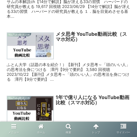
サムの本解説ch【14分で解説】脳が冴える33の習慣 ハーバードの
研究員が教える 19,617 回視聴 2023/06/29 【14分で解説】脳が冴え
る33の習慣 ハーバードの研究員が教える １．脳を目覚めさせる基
本...
メタ思考 YouTube動画比較（ス
YouTube動画比較
マホ対応）
ふとん大学（話題の本を紹介！）【新刊】メタ思考～「頭のいい人」
の思考法を身につける 澤円【9分で要約】 3,580 回視聴
2023/10/22 【新刊】メタ思考～「頭のいい人」の思考法を身につけ
る 澤円【9分で要約】 ...
1年で億り人になる YouTube動画
YouTube動画比較
比較（スマホ対応）
YouTube図書館【神習慣】1700名が実践して億り人になった投資
法！お金持ちが資産を築いた8つの方法！「1年で億り人になる」戸
メニュー
ホーム
検索
トップ
サイドバー