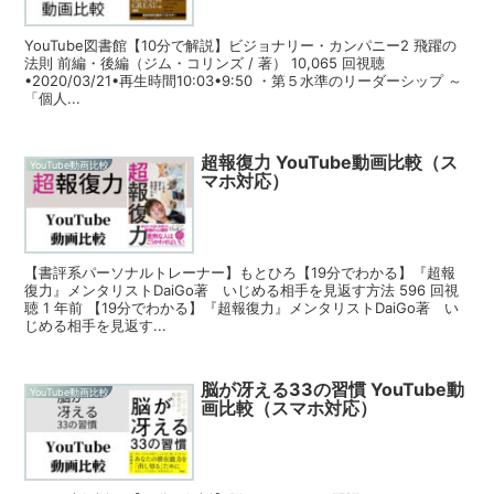
YouTube図書館【10分で解説】ビジョナリー・カンパニー2 飛躍の
法則 前編・後編（ジム・コリンズ / 著） 10,065 回視聴
•2020/03/21•再生時間10:03•9:50 ・第５水準のリーダーシップ ～
「個人...
超報復力 YouTube動画比較（ス
YouTube動画比較
マホ対応）
【書評系パーソナルトレーナー】もとひろ【19分でわかる】『超報
復力』メンタリストDaiGo著 いじめる相手を見返す方法 596 回視
聴 1 年前 【19分でわかる】『超報復力』メンタリストDaiGo著 い
じめる相手を見返す...
脳が冴える33の習慣 YouTube動
YouTube動画比較
画比較（スマホ対応）