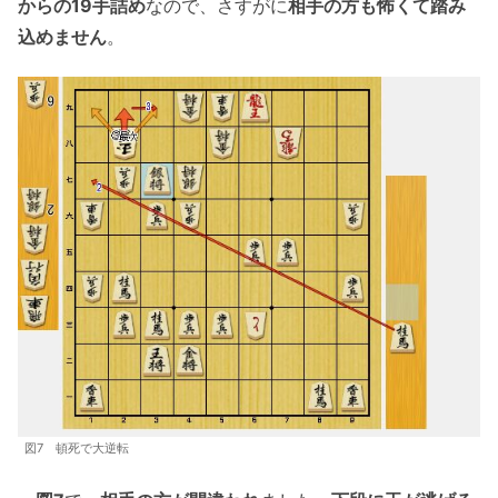
からの19手詰め
なので、さすがに
相手の方も怖くて踏み
込めません
。
図7 頓死で大逆転