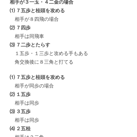
相手が３一玉・４二金の場合
⑴ ７五歩と桂頭を攻める
相手が８四飛の場合
⑵ ７四歩
相手は同飛車
⑶ ７二歩とたらす
１五歩・１三歩と攻める手もある
角交換後に８三角と打てる
⑴ ７五歩と桂頭を攻める
相手が同歩の場合
⑵ １五歩
相手は同歩
⑶ ３五歩
相手は同歩
⑷ ２五桂