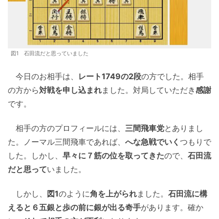
図1 石田流だと思っていました
今日のお相手は、
レート1749の2段
の方でした。相手
の方から
対戦を申し込まれ
ました。対局していただき
感謝
です。
相手の方のプロフィールには、
三間飛車党
とありまし
た。ノーマル三間飛車であれば、
へな急戦でいく
つもりで
した。しかし、
早々に７筋の位を取ってきた
ので、
石田流
だと思って
いました。
しかし、
図1
のように
角を上がられ
ました。
石田流に構
えると６五銀と歩の前に銀が出る奇手
があります。確か