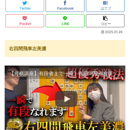
Twitter
Facebook
はてブ
Pocket
LINE
コピー
2025.01.26
右四間飛車左美濃
【将棋講座】有段者まで一瞬！右四間飛車左美濃の３つの組み方