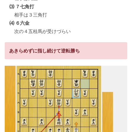
⑶ ７七角打
相手は３三角打
⑷ ６六金
次の４五桂馬が受けづらい
あきらめずに指し続けて逆転勝ち