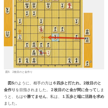
図5 2枚目のと金作り
図5
のように、相手の方は
６四歩と打たれ、2枚目のと
金作り
を目指されました。
２枚目のと金が間に合って
しま
うと、もはや
勝てません
。私は、
１五歩と端に活路を求め
ました。