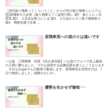
「現代振り飛車ってこういうこと」からの学び振り飛車ミレニアム
⑥居飛車６六歩型（振り飛車も７二金型穴熊） 図1 振りミレ＋石
田流 図2 ３五歩を取りにくる 図3 ３六歩から６二角で飛車取り
図4 飛車交換で互角 ...
居飛車党への道のりは遠いです
４段への道
へな急 三間飛車 対策 【永久保存版】へな急でウォーズ史上最強
の人間に勝ちました、プロも採用する必勝定跡を使うとこうなります
今日もSugarさんの動画で勉強します。居飛車党を目指すのは、1
日で挫折しました。経験がないの...
優勢を生かせず惨敗･･･
４段への道