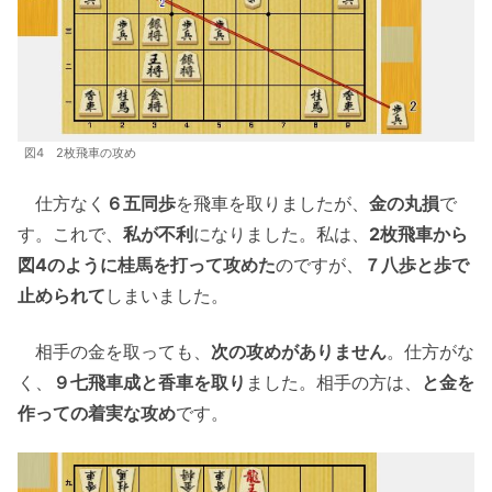
図4 2枚飛車の攻め
仕方なく
６五同歩
を飛車を取りましたが、
金の丸損
で
す。これで、
私が不利
になりました。私は、
2枚飛車から
図4のように桂馬を打って攻めた
のですが、
７八歩と歩で
止められて
しまいました。
相手の金を取っても、
次の攻めがありません
。仕方がな
く、
９七飛車成と香車を取り
ました。相手の方は、
と金を
作っての着実な攻め
です。