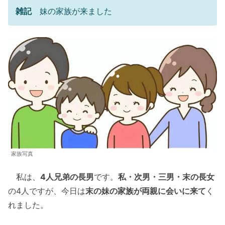
雑記
妹の家族が来ました
家族写真
私は、
4人兄弟の長男
です。
私・次男・三男・末の長女
の4人ですが、今日は
末の妹の家族が両親に会いに来て
く
れました。