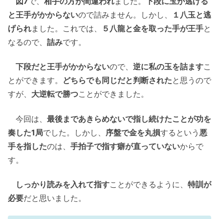
図7
で、
相手の方が間違われ
ました。
下段に玉が逃げる
と王手がかからない
ので詰みません。しかし、
１八玉と逃
げられ
ました。これでは、
５八龍と金を取った手が王手
と
なるので、
詰み
です。
下段だと王手がかからない
ので、
逆に私の玉を詰ます
こ
とができます。
どちらでも同じだと判断された
と思うので
すが、
大逆転で勝つ
ことができました。
今回は、
最後まであきらめないで指し続けたことが功を
奏した1局
でした。しかし、
序盤で金を丸損
するという
悪
手を指した
のは、
手拍子で指す癖が直っていない
からで
す。
しっかり読みを入れて指す
ことができるように、
特訓が
必要
だと思いました。