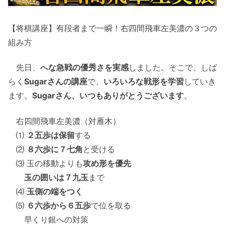
【将棋講座】有段者まで一瞬！右四間飛車左美濃の３つの
組み方
先日、
へな急戦の優秀さを実感
しました。そこで、しば
らく
Sugarさんの講座
で、
いろいろな戦形を学習
していき
ます。
Sugarさん、いつもありがとうございます
。
右四間飛車左美濃（対雁木）
⑴
２五歩は保留
する
⑵
８六歩に７七角
と受ける
⑶ 玉の移動よりも
攻め形を優先
玉の囲いは７九玉
まで
⑷
玉側の端をつく
⑸
６六歩から６五歩
で位を取る
早くり銀への対策