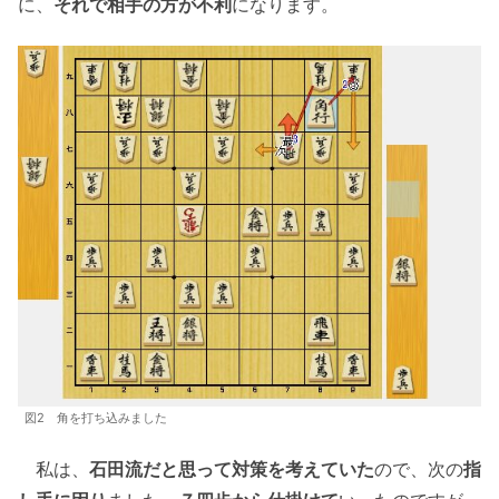
に、
それで相手の方が不利
になります。
図2 角を打ち込みました
私は、
石田流だと思って対策を考えていた
ので、次の
指