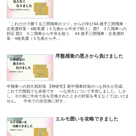
「これだけで勝てる三間飛車のコツ」からの学び44.後手三間飛車・
左美濃対策・4枚美濃（５九角から中央で戦う） 図1 ３八飛車への
対応 図2 ５二飛車から中央を狙う 44.後手三間飛車・左美濃対
策・4枚美濃（５九角から中...
序盤感覚の悪さから負けました
４段への道
中飛車への持久戦対策 【神研究】新中飛車対策のへな持久が完成、
これで穴熊戦でも余裕です へな持久について学習しました。しか
し、その前に中央で歩を交換されたときの対策を考えなくてはいけま
せん。 中央での歩交換に対す...
エルモ囲いを攻略できました
４段への道