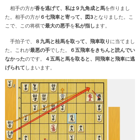
相手の方が
香を逃げて、私は９九角成と馬
を作りまし
た。相手の方が
６七飛車と寄って、図3
となりました。こ
こで、この将棋で
最大の悪手
を
私が指し
ます。
手拍子で、
８九馬と桂馬を取って、飛車取り
に当てまし
た。これが
最悪の手
でした。
６五飛車をきちんと読んでい
なかった
のです。
４五馬と馬を取ると、同飛車と飛車に逃
げられて
しまいます。