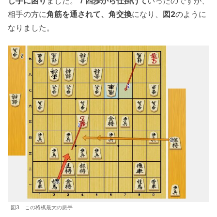
し手に困り
ました。
７四歩から仕掛けて
いったのですが、
相手の方に
角筋を通されて、角交換
になり、
図2
のように
なりました。
図3 この将棋最大の悪手