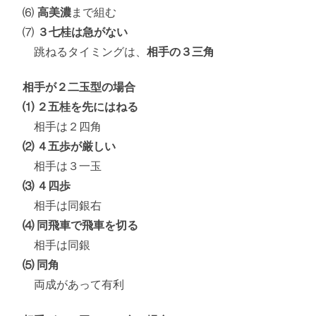
⑹
高美濃
まで組む
⑺
３七桂は急がない
跳ねるタイミングは、
相手の３三角
相手が２二玉型の場合
⑴ ２五桂を先にはねる
相手は２四角
⑵ ４五歩が厳しい
相手は３一玉
⑶ ４四歩
相手は同銀右
⑷ 同飛車で飛車を切る
相手は同銀
⑸ 同角
両成があって有利