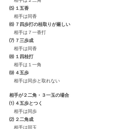
相手は２二角
⑸ １五香
相手は同香
⑹ ７四歩打の桂取りが厳しい
相手は７一香打
⑺ ７三歩成
相手は同香
⑻ １四桂打
相手は１一角
⑼ ４五歩
相手は同歩と取れない
相手が２二角・３一玉の場合
⑴ ４五歩とつく
相手は同歩
⑵ ２二角成
相手は同玉