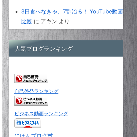
3日食べなきゃ、7割治る！ YouTube動画
比較
に
アキン
より
人気ブログランキング
自己啓発ランキング
ビジネス動画ランキング
にほんブログ村