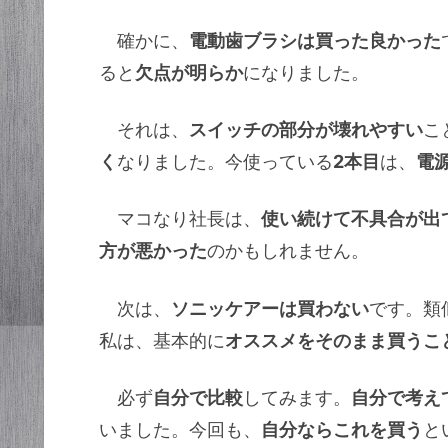
確かに、
電動歯ブラシは買った良かった
ると
欠点が明らか
になりました。
それは、
スイッチの部分が壊れやすい
こ
く
なりました。今使っている
2本目
は、
電
マコなり社長は、
使い続けて不具合が出
方が悪かった
のかもしれません。
次は、
ソニッケアーは買わない
です。類
私は、基本的に
オススメをそのまま買うこ
必ず
自分で比較
してみます。
自分で考え
いました。今回も、
自分ならこれを買う
と