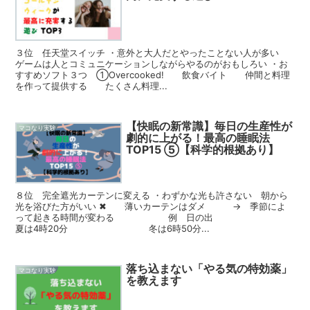
３位 任天堂スイッチ ・意外と大人だとやったことない人が多い
ゲームは人とコミュニケーションしながらやるのがおもしろい ・お
すすめソフト３つ ①Overcooked! 飲食バイト 仲間と料理
を作って提供する たくさん料理...
【快眠の新常識】毎日の生産性が
マコなり実験
劇的に上がる！最高の睡眠法
TOP15 ⑤【科学的根拠あり】
８位 完全遮光カーテンに変える ・わずかな光も許さない 朝から
光を浴びた方がいい ✖ 薄いカーテンはダメ → 季節によ
って起きる時間が変わる 例 日の出
夏は4時20分 冬は6時50分...
落ち込まない「やる気の特効薬」
マコなり実験
を教えます