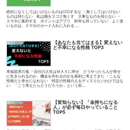
絶対になくしてはいけないものは○○するな ・無くしてはいけない
ものは持たない 私は物をスゴク無くす 大事なものを持たない ・
スマホに集約する ポイントはアプリ 財布も持っていない よく使
いものは、スマホのカード入れに入れる ...
【あなたも当てはまる】変えない
マコなり実験
と不幸になる性格 TOP3
幸福追求の鬼 ・自分の人生はＭＡＸに幸せ どうやったら人が幸せ
に生きられるのか、機会を作れるのかを真剣に考えてきた ・こんな
性格だと幸せになれない 特定の性格の人をディスりたいわけではな
い 「こう考えたらどうだろうか」という前...
【皆知らない】「金持ちになる
マコなり実験
人」が必ず毎日やっていること
TOP5