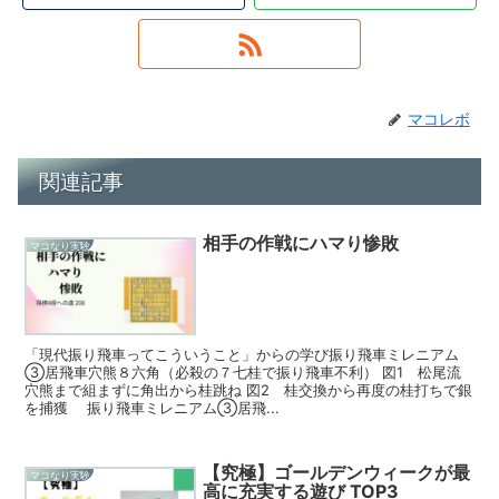
マコレボ
関連記事
相手の作戦にハマり惨敗
マコなり実験
「現代振り飛車ってこういうこと」からの学び振り飛車ミレニアム
③居飛車穴熊８六角（必殺の７七桂で振り飛車不利） 図1 松尾流
穴熊まで組まずに角出から桂跳ね 図2 桂交換から再度の桂打ちで銀
を捕獲 振り飛車ミレニアム③居飛...
【究極】ゴールデンウィークが最
マコなり実験
高に充実する遊び TOP3