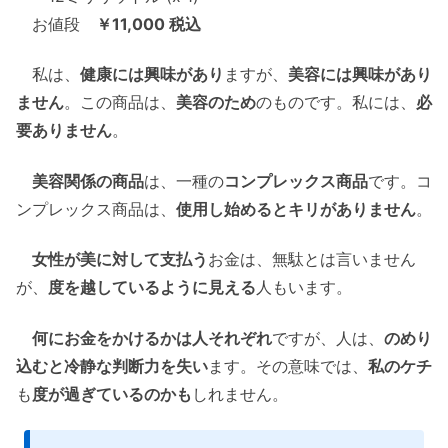
お値段
￥11,000 税込
私は、
健康には興味があり
ますが、
美容には興味があり
ません
。この商品は、
美容のため
のものです。私には、
必
要ありません
。
美容関係の商品
は、一種の
コンプレックス商品
です。コ
ンプレックス商品は、
使用し始めるとキリがありません
。
女性が美に対して支払う
お金は、無駄とは言いません
が、
度を越しているように見える
人もいます。
何にお金をかけるかは人それぞれ
ですが、人は、
のめり
込むと冷静な判断力を失い
ます。その意味では、
私のケチ
も
度が過ぎているのかも
しれません。