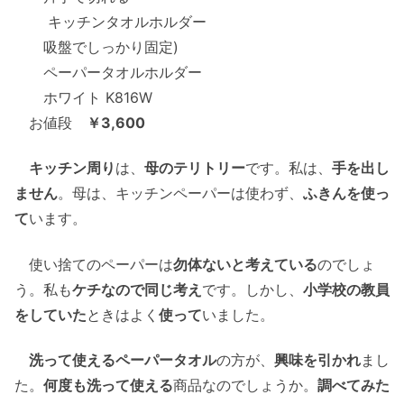
キッチンタオルホルダー
吸盤でしっかり固定)
ペーパータオルホルダー
ホワイト K816W
お値段
￥3,600
キッチン周り
は、
母のテリトリー
です。私は、
手を出し
ません
。母は、キッチンペーパーは使わず、
ふきんを使っ
て
います。
使い捨てのペーパーは
勿体ないと考えている
のでしょ
う。私も
ケチなので同じ考え
です。しかし、
小学校の教員
をしていた
ときはよく
使って
いました。
洗って使えるペーパータオル
の方が、
興味を引かれ
まし
た。
何度も洗って使える
商品なのでしょうか。
調べてみた