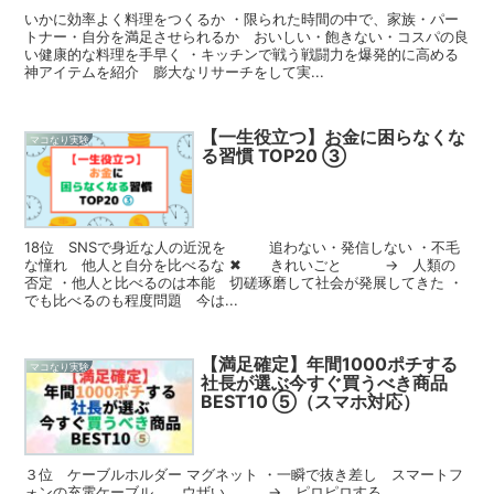
いかに効率よく料理をつくるか ・限られた時間の中で、家族・パー
トナー・自分を満足させられるか おいしい・飽きない・コスパの良
い健康的な料理を手早く ・キッチンで戦う戦闘力を爆発的に高める
神アイテムを紹介 膨大なリサーチをして実...
【一生役立つ】お金に困らなくな
マコなり実験
る習慣 TOP20 ③
18位 SNSで身近な人の近況を 追わない・発信しない ・不毛
な憧れ 他人と自分を比べるな ✖ きれいごと → 人類の
否定 ・他人と比べるのは本能 切磋琢磨して社会が発展してきた ・
でも比べるのも程度問題 今は...
【満足確定】年間1000ポチする
マコなり実験
社長が選ぶ今すぐ買うべき商品
BEST10 ⑤（スマホ対応）
３位 ケーブルホルダー マグネット ・一瞬で抜き差し スマートフ
ォンの充電ケーブル ウザい → ピロピロする