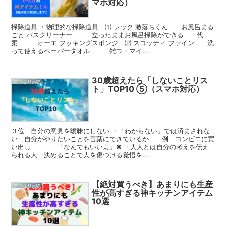
マホ対応）
掃除道具 ・物理的な掃除道具 ⑴ レック 激落ちくん お風呂まる
ごと バスクリーナー 立ったままお風呂掃除ができる 代
案 オーエ フッキングスポンジ ⑵ スコッティ ファイン 洗
って使えるペーパータオル 雑巾・マイ...
30歳超えたら「しないことリス
マコなり実験
ト」TOP10 ⑤（スマホ対応）
３位 自分の意見を曖昧にしない ・「わからない」では済まされな
い 自分がやりたいことを言葉にできているか 例 コンビニに買
い出し 「なんでもいいよ」✖ ・大人とは自分の考えを伝え
られる人 決めることで人を傷つける覚悟を...
【絶対買うべき】あまりにも生産
マコなり実験
性が高すぎる神キッチンアイテム
10選