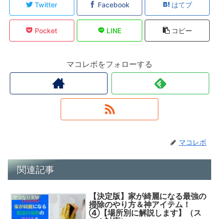
Twitter
Facebook
はてブ
Pocket
LINE
コピー
マコレボをフォローする
マコレボ
関連記事
【決定版】家が綺麗になる最強の
マコなり実験
掃除のやり方＆神アイテム！
④【場所別に解説します】（ス