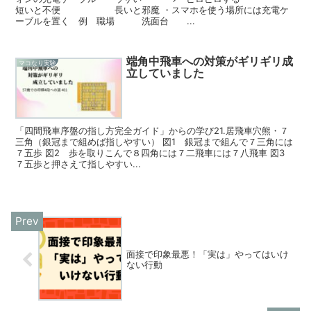
短いと不便 長いと邪魔 ・スマホを使う場所には充電ケ
ーブルを置く 例 職場 洗面台 ...
端角中飛車への対策がギリギリ成
マコなり実験
立していました
「四間飛車序盤の指し方完全ガイド」からの学び21.居飛車穴熊・７
三角（銀冠まで組めば指しやすい） 図1 銀冠まで組んで７三角には
７五歩 図2 歩を取りこんで８四角には７二飛車には７八飛車 図3
７五歩と押さえて指しやすい...
面接で印象最悪！「実は」やってはいけ
ない行動