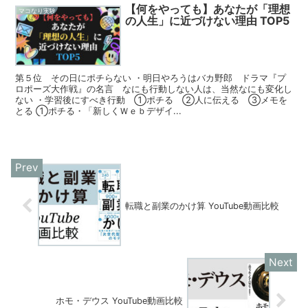
【何をやっても】あなたが「理想
マコなり実験
の人生」に近づけない理由 TOP5
第５位 その日にポチらない ・明日やろうはバカ野郎 ドラマ『プ
ロポーズ大作戦』の名言 なにも行動しない人は、当然なにも変化し
ない ・学習後にすべき行動 ①ポチる ②人に伝える ③メモを
とる ①ポチる・「新しくＷｅｂデザイ...
転職と副業のかけ算 YouTube動画比較
ホモ・デウス YouTube動画比較