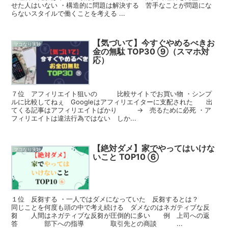
せた人はいない ・構造的に問題は解決する 苦手なことが問題にな
らないスタイルで働くことを考える ...
【気づいて】今すぐやめるべきお
マコなり実験
金の無駄 TOP30 ⑨（スマホ対
応）
７位 アフィリエイト狙いの 比較サイトでお買い物 ・シンプ
ルに比較してねぇ Googleはアフィリエイターに支配された 出
てくる記事はアフィリエイトばかり → 売るために必死 ・ア
フィリエイトは違法行為ではない しか...
【絶対ダメ】家でやってはいけな
マコなり実験
いこと TOP10 ⑥
１位 反芻する ・一人ではダメになっていた 反芻するとは？
同じことを何度も頭の中で考え続ける ダメなのはネガティブな反
芻 人間はネガティブな反芻が圧倒的に多い 例 上司への返
答 部下への指導 取引先との商談 ...