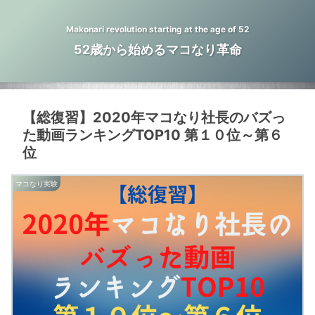
Makonari revolution starting at the age of 52
52歳から始めるマコなり革命
【総復習】2020年マコなり社長のバズっ
た動画ランキングTOP10 第１０位～第６
位
マコなり実験