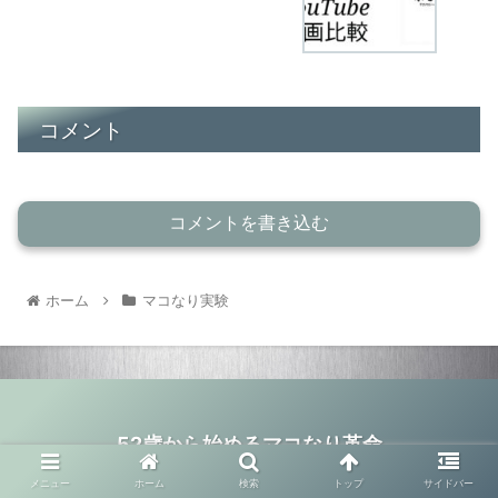
コメント
コメントを書き込む
ホーム
マコなり実験
52歳から始めるマコなり革命
© 2020 52歳から始めるマコなり革命.
メニュー
ホーム
検索
トップ
サイドバー