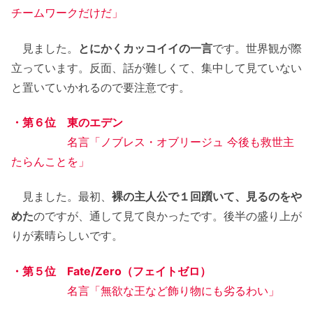
チームワークだけだ」
見ました。
とにかくカッコイイの一言
です。世界観が際
立っています。反面、話が難しくて、集中して見ていない
と置いていかれるので要注意です。
・第６位 東のエデン
名言「ノブレス・オブリージュ 今後も救世主
たらんことを」
見ました。最初、
裸の主人公で１回躓いて、見るのをや
めた
のですが、通して見て良かったです。後半の盛り上が
りが素晴らしいです。
・第５位 Fate/Zero（フェイトゼロ）
名言「無欲な王など飾り物にも劣るわい」