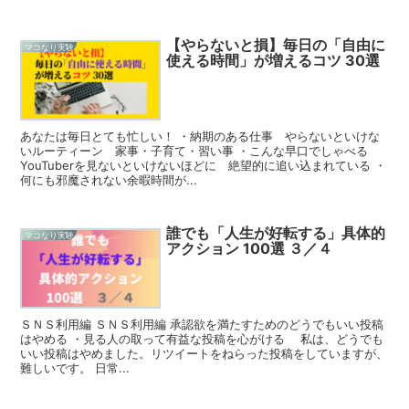
【やらないと損】毎日の「自由に
マコなり実験
使える時間」が増えるコツ 30選
あなたは毎日とても忙しい！ ・納期のある仕事 やらないといけな
いルーティーン 家事・子育て・習い事 ・こんな早口でしゃべる
YouTuberを見ないといけないほどに 絶望的に追い込まれている ・
何にも邪魔されない余暇時間が...
誰でも「人生が好転する」具体的
マコなり実験
アクション 100選 ３／４
ＳＮＳ利用編 ＳＮＳ利用編 承認欲を満たすためのどうでもいい投稿
はやめる ・見る人の取って有益な投稿を心がける 私は、どうでも
いい投稿はやめました。リツイートをねらった投稿をしていますが、
難しいです。 日常...