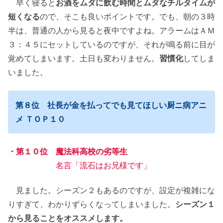
早く寝ると
お酒をムダに飲む時間とムダなチルタイムが
短くなる
ので、そこも良いポイントです。でも、朝の３時
半は、普通の人から見ると夜中ですよね。アラームはＡＭ
３：４５にセットしているのですが、それが鳴る前に目が
覚めてしまいます。土日も変わりません。
習慣化
してしま
いました。
第８位 社長が金を払ってでも見てほしい厨ニ病アニ
メ ＴＯＰ１０
・第１０位 魔法科高校の劣等生
名言「流石はお兄様です」
見ました。シーズン２もあるのですが、設定が複雑にな
りすぎて、わかりずらくなってしまいました。
シーズン１
から見ることをオススメします。