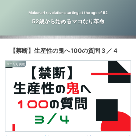
Makonari revolution starting at the age of 52
52歳から始めるマコなり革命
【禁断】生産性の鬼へ100の質問３／４
マコなり実験