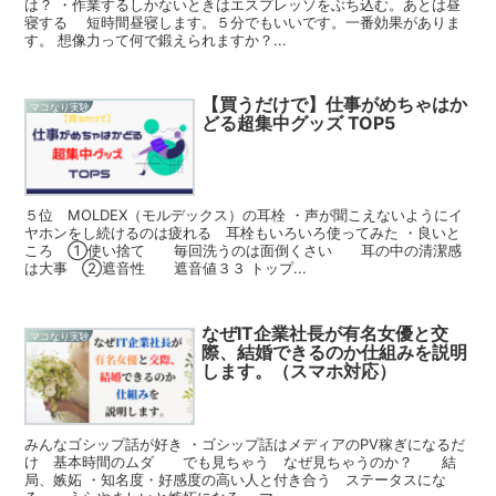
は？ ・作業するしかないときはエスプレッソをぶち込む。あとは昼
寝する 短時間昼寝します。５分でもいいです。一番効果がありま
す。 想像力って何で鍛えられますか？...
【買うだけで】仕事がめちゃはか
マコなり実験
どる超集中グッズ TOP5
５位 MOLDEX（モルデックス）の耳栓 ・声が聞こえないようにイ
ヤホンをし続けるのは疲れる 耳栓もいろいろ使ってみた ・良いと
ころ ①使い捨て 毎回洗うのは面倒くさい 耳の中の清潔感
は大事 ②遮音性 遮音値３３ トップ...
なぜIT企業社長が有名女優と交
マコなり実験
際、結婚できるのか仕組みを説明
します。（スマホ対応）
みんなゴシップ話が好き ・ゴシップ話はメディアのPV稼ぎになるだ
け 基本時間のムダ でも見ちゃう なぜ見ちゃうのか？ 結
局、嫉妬 ・知名度・好感度の高い人と付き合う ステータスにな