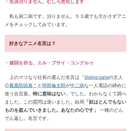
・生涯治りません。むしろ悪化します
私も厨二病です。治りません。５３歳でも欠かさずアニ
メをチェックしてみています。
好きなアニメ名言は？
・健闘を祈る。エル・プサイ・コングルゥ
上のマコなり社長の選んだ名言は「
Steins;gate
の主人
公
鳳凰院凶真
こと
岡部倫太郎
が
中二病
な一人電話の締めに
使う合言葉。
特に意味はない
」でした。わからなくて調べ
ました。この質問は迷いました。結局
「奴はとんでもない
ものを盗んでいきました。あなたの心です」
一種のどん
でん返し。名言です。