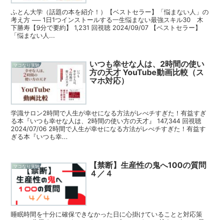
ふとん大学（話題の本を紹介！）【ベストセラー】「悩まない人」の
考え方 ── 1日1つインストールする一生悩まない最強スキル30 木
下勝寿【9分で要約】 1,231 回視聴 2024/09/07 【ベストセラー】
「悩まない人...
いつも幸せな人は、2時間の使い
マコなり実験
方の天才 YouTube動画比較（ス
マホ対応）
学識サロン2時間で人生が幸せになる方法がレべチすぎた！有益すぎ
る本『いつも幸せな人は、2時間の使い方の天才』 147,344 回視聴
2024/07/06 2時間で人生が幸せになる方法がレべチすぎた！有益す
ぎる本『いつも幸...
【禁断】生産性の鬼へ100の質問
マコなり実験
４／４
睡眠時間を十分に確保できなかった日に心掛けていることと対応策