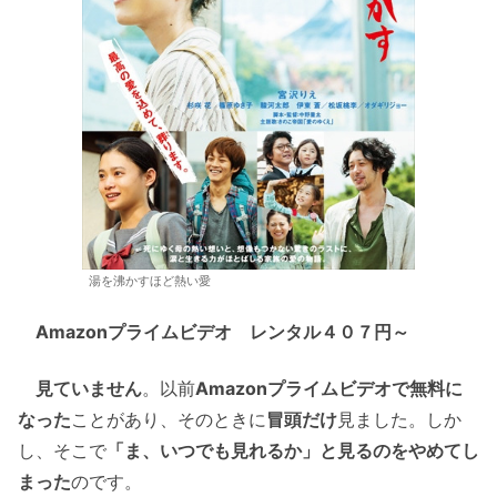
湯を沸かすほど熱い愛
Amazonプライムビデオ レンタル４０７円～
見ていません
。以前
Amazonプライムビデオで無料に
なった
ことがあり、そのときに
冒頭だけ
見ました。しか
し、そこで
「ま、いつでも見れるか」と見るのをやめてし
まった
のです。