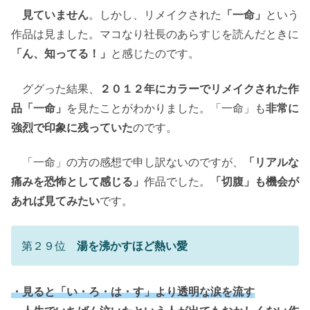
見ていません
。しかし、リメイクされた
「一命」
という
作品は見ました。マコなり社長のあらすじを読んだときに
「ん、知ってる！」
と感じたのです。
ググった結果、
２０１２年にカラーでリメイクされた作
品「一命」
を見たことがわかりました。「一命」も
非常に
強烈で印象に残っていた
のです。
「一命」の方の感想で申し訳ないのですが、
「リアルな
痛みを恐怖として感じる」
作品でした。
「切腹」も機会が
あれば見てみたい
です。
第２９位
湯を沸かすほど熱い愛
・見ると「い・ろ・は・す」より透明な涙を流す