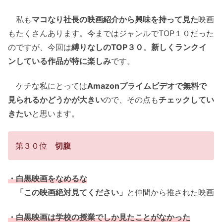
私も
マコなり社長の映画紹介から興味を持って見た
映画
もたくさんあります。今まではジャンルでTOP１０だった
のですが、今回は
縛りなしのTOP３０
。
新しくランクイ
ンしている作品が特に楽しみ
です。
ケチな私にとっては
Amazonプライムビデオで無料で
見られるかどうかが大きい
ので、その点も
チェックしてい
きたい
と思います。
第３０位
切腹
・白黒映画をなめるな
「この映画絶対見てください」
と仲間から推された映画
・白黒映画は学校の授業でしか見たことがなかった