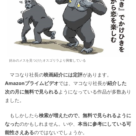
好みのメスを見つけたオスゴリラより興奮している
マコなり社長の
映画紹介には定評
があります。
Amazonプライムビデオ
では、マコなり社長が
紹介した
次の月に無料で見られる
ようになっている作品が多数あり
ました。
もしかしたら
検索が増えたので、無料で見られるように
なった
のかもしれません。いや、
本当に参考にしている可
能性さえある
のではないでしょうか。