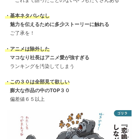
・基本ネタバレなし
魅力を伝えるために多少ストーリーに触れる
ご了承を！
・アニメは除外した
マコなり社長はアニメ愛が強すぎる
ランキングを汚染してしまう
・この３０は全部
見て
欲しい
膨大な作品の中のTOP３０
偏差値６５以上