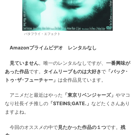
バタフライ・エフェクト
Amazonプライムビデオ レンタルなし
見ていません
。唯一のレンタルなしですが、
一番興味が
あった作品
です。
タイムリープものは大好き
で
「バック･
トゥ･ザ･フューチャー」
は全作品見ています。
アニメだと最近はやった
「東京リベンジャーズ」
やマコ
なり社長イチ推しの
「STEINS;GATE.」
などたくさんあり
ますよね。
今回のオススメの中で
見たかった作品の１つ
です。
残