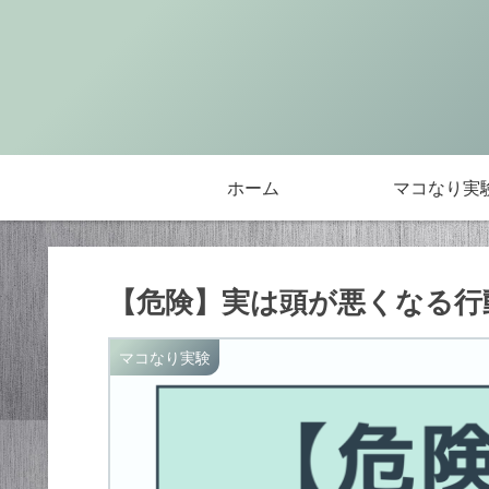
ホーム
マコなり実
【危険】実は頭が悪くなる行動
マコなり実験