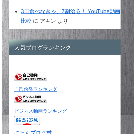
3日食べなきゃ、7割治る！ YouTube動画
比較
に
アキン
より
人気ブログランキング
自己啓発ランキング
ビジネス動画ランキング
にほんブログ村