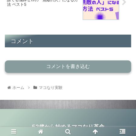
法 ベスト5
コメント
コメントを書き込む
ホーム
マコなり実験
52歳から始めるマコなり革命
© 2020 52歳から始めるマコなり革命.