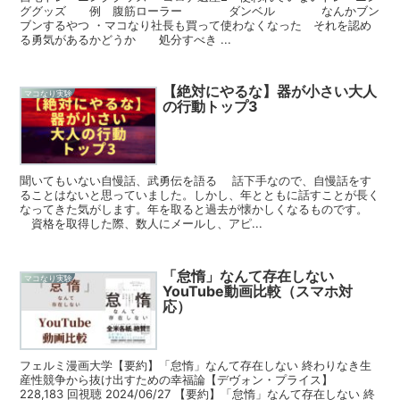
ググッズ 例 腹筋ローラー ダンベル なんかブン
ブンするやつ ・マコなり社長も買って使わなくなった それを認め
る勇気があるかどうか 処分すべき ...
【絶対にやるな】器が小さい大人
マコなり実験
の行動トップ3
聞いてもいない自慢話、武勇伝を語る 話下手なので、自慢話をす
ることはないと思っていました。しかし、年とともに話すことが長く
なってきた気がします。年を取ると過去が懐かしくなるものです。
資格を取得した際、数人にメールし、アピ...
「怠惰」なんて存在しない
マコなり実験
YouTube動画比較（スマホ対
応）
フェルミ漫画大学【要約】「怠惰」なんて存在しない 終わりなき生
産性競争から抜け出すための幸福論【デヴォン・プライス】
228,183 回視聴 2024/06/27 【要約】「怠惰」なんて存在しない 終