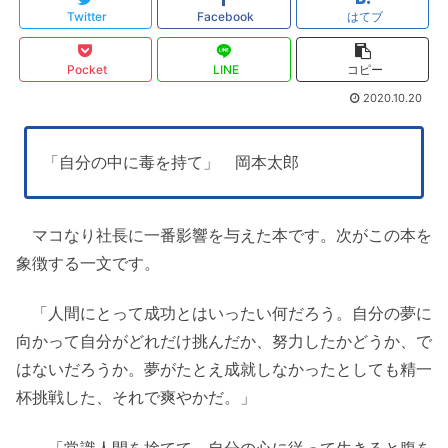
Twitter
Facebook
はてブ
Pocket
LINE
コピー
2020.10.20
「自分の中に毒を持て」 岡本太郎
マコなり社長に一番影響を与えた本です。次がこの本を
象徴する一文です。
「人間にとって成功とはいったい何だろう。自分の夢に
向かって自分がどれだけ挑んだか、努力したかどうか、で
はないだろうか。夢がたとえ成就しなかったとしても精一
杯挑戦した、それで爽やかだ。」
「常識人間を捨てて、自分の心に従って生きると腹を