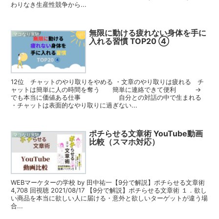
わりなき生産性競争から...
無限に動ける疲れない身体を手に
マコなり実験
入れる習慣 TOP20 ④
12位 チャットのやり取りをやめる ・文章のやり取りは疲れる チ
ャットは簡単に人の時間を奪う 簡単に連絡できて便利 →
でも本当に価値ある仕事 自分との対話の中で生まれる
・チャットは表面的なやり取りに過ぎない...
ポチらせる文章術 YouTube動画
マコなり実験
比較（スマホ対応）
WEBマーケターの学校 by 田中祐一【9分で解説】ポチらせる文章術
4,708 回視聴 2021/08/17 【9分で解説】ポチらせる文章術 １．欲し
い商品を本当に欲しい人に届ける・意外と欲しいターゲットが違う場
合...