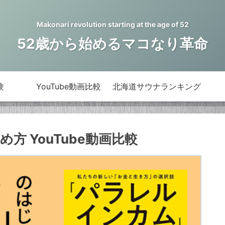
Makonari revolution starting at the age of 52
52歳から始めるマコなり革命
験
YouTube動画比較
北海道サウナランキング
 YouTube動画比較