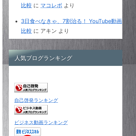
比較
に
マコレボ
より
3日食べなきゃ、7割治る！ YouTube動画
比較
に
アキン
より
人気ブログランキング
自己啓発ランキング
ビジネス動画ランキング