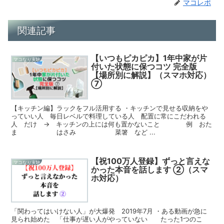
マコレボ
関連記事
【いつもピカピカ】1年中家が片
マコなり実験
付いた状態に保つコツ 完全版
【場所別に解説】（スマホ対応）
⑦
【キッチン編】ラックをフル活用する ・キッチンで見せる収納をや
っていい人 毎日レベルで料理している人 配置に常にこだわれる
人 だけ → キッチンの上には何も置かないこと 例 おた
ま はさみ 菜箸 など ...
【祝100万人登録】ずっと言えな
マコなり実験
かった本音を話します ②（スマ
ホ対応）
「関わってはいけない人」が大爆発 2019年7月 ・ある動画が急に
見られ始めた 「仕事が遅い人がやっていない たった1つのこ