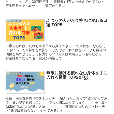
と」 → 急に30万回再生 ・登録者も1万人を超えて伸びていく
再生回数のアベレージ 数百から数...
ふつうの人がお金持ちに変わる口
マコなり実験
癖 TOP5
口癖であれば、だれもが今日から真似できる ・お金持ちにならなく
てもいい お金持ちを目指すことだけが正解ではない ・より自分の
価値を高めようとして努力するプロセスは素晴らしいものだから ・
お金持ちでなくても、自分が満足して...
無限に動ける疲れない身体を手に
マコなり実験
入れる習慣 TOP20 ⑥
６位 毎朝首肩周りのストレッチ ・騙されたと思って1週間やってみ
て 良い姿勢を保つこと でも人間は戻ってしまう → 最も
効果的でコスパが良い方法 毎朝首肩周りのストレッチ
・1発では変わらない やってみること ...