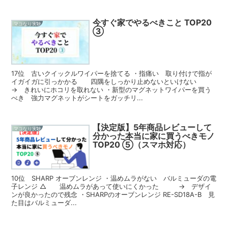
今すぐ家でやるべきこと TOP20
マコなり実験
③
17位 古いクイックルワイパーを捨てる ・指痛い 取り付けで指が
イガイガに引っかかる 四隅をしっかり止めないといけない
→ きれいにホコリを取れない ・新型のマグネットワイパーを買う
べき 強力マグネットがシートをガッチリ...
【決定版】5年商品レビューして
マコなり実験
分かった本当に家に買うべきモノ
TOP20 ⑤（スマホ対応）
10位 SHARP オーブンレンジ ・温めムラがない バルミューダの電
子レンジ △ 温めムラがあって使いにくかった → デザイ
ンが良かったので残念 ・SHARPのオーブンレンジ RE-SD18A-B 見
た目はバルミューダ...