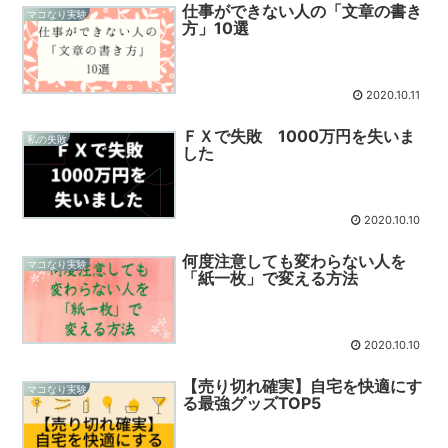
仕事ができない人の「文章の書き
マコなり実験
方」10選
2020.10.11
ＦＸで失敗 1000万円を失いま
私の失敗
した
2020.10.10
何度注意しても変わらない人を
マコなり実験
「紙一枚」で変える方法
2020.10.10
【売り切れ確実】自宅を快適にす
マコなり実験
る最強グッズTOP5