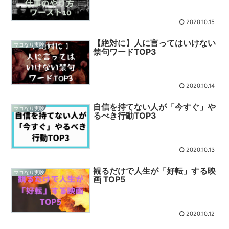
2020.10.15
【絶対に】人に言ってはいけない
マコなり実験
禁句ワードTOP3
2020.10.14
自信を持てない人が「今すぐ」や
マコなり実験
るべき行動TOP3
2020.10.13
観るだけで人生が「好転」する映
マコなり実験
画 TOP5
2020.10.12