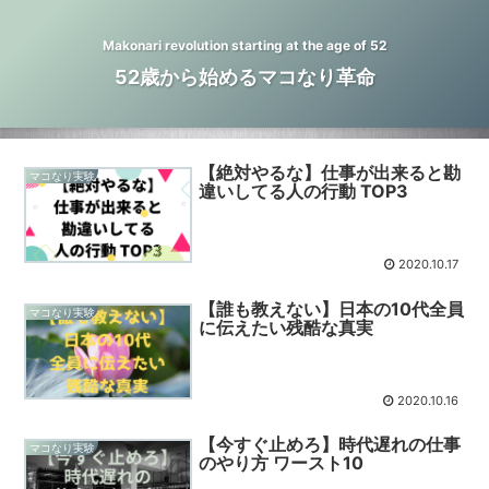
Makonari revolution starting at the age of 52
52歳から始めるマコなり革命
【絶対やるな】仕事が出来ると勘
マコなり実験
違いしてる人の行動 TOP3
2020.10.17
【誰も教えない】日本の10代全員
マコなり実験
に伝えたい残酷な真実
2020.10.16
【今すぐ止めろ】時代遅れの仕事
マコなり実験
のやり方 ワースト10