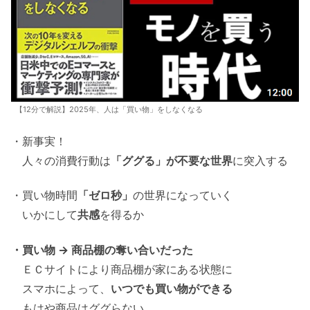
【12分で解説】2025年、人は「買い物」をしなくなる
・新事実！
人々の消費行動は
「ググる」が不要な世界
に突入する
・買い物時間
「ゼロ秒」
の世界になっていく
いかにして
共感
を得るか
・買い物 → 商品棚の奪い合いだった
ＥＣサイトにより商品棚が家にある状態に
スマホによって、
いつでも買い物ができる
もはや商品はググらない