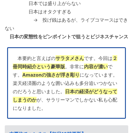
日本では盛り上がらない
日本はオタクすぎる
→ 投げ銭はあるが、ライブコマースはでき
ない
日本の変態性をピンポイントで狙うとビジネスチャンス
本要約と言えばの
サラタメさん
です。今回は
２
冊同時紹介という豪華版
。非常に
内容が濃い
で
す。
Amazonの強さが浮き彫り
になっています。
楽天経済圏のような囲い込みも多分追いつかない
のだろうと思いました。
日本の経済がどうなって
しまうのか
が、サラリーマンでしかない私も心配
になりました。