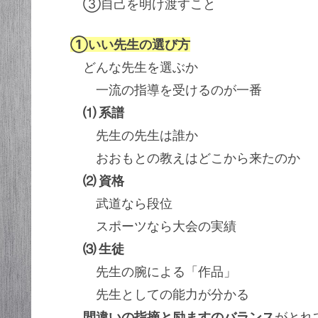
③自己を明け渡すこと
①いい先生の選び方
どんな先生を選ぶか
一流の指導を受けるのが一番
⑴ 系譜
先生の先生は誰か
おおもとの教えはどこから来たのか
⑵ 資格
武道なら段位
スポーツなら大会の実績
⑶ 生徒
先生の腕による「作品」
先生としての能力が分かる
間違いの指摘と励ますのバランス
がとれ