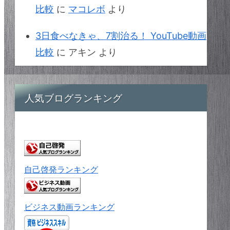
比較
に
マコレボ
より
3日食べなきゃ、7割治る！ YouTube動画
比較
に
アキン
より
人気ブログランキング
自己啓発ランキング
ビジネス動画ランキング