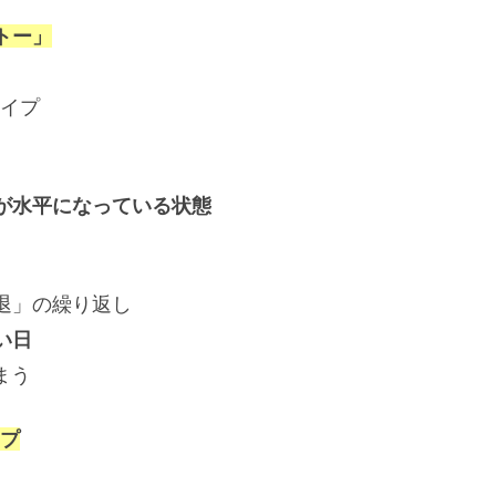
トー」
イプ
が水平になっている状態
退」の繰り返し
い日
まう
プ