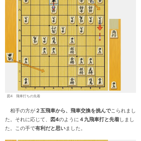
図4 飛車打ちの先着
相手の方が
２五飛車から、飛車交換を挑んで
こられまし
た。それに応じて、
図4
のように
４九飛車打と先着
しまし
た。この手で
有利だと思い
ました。