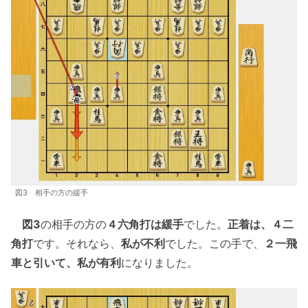
図3 相手の方の緩手
図3
の相手の方の
４六角打は緩手
でした。
正着は、４二
角打
です。それなら、
私が不利
でした。この手で、
２一飛
車と引いて、私が有利
になりました。