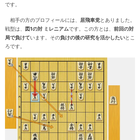
です。
相手の方のプロフィールには、
居飛車党
とありました。
戦型は、
図1の対 ミレニアム
です。この方とは、
前回の対
局で負けて
います。その
負けの後の研究を活かしたい
とこ
ろです。