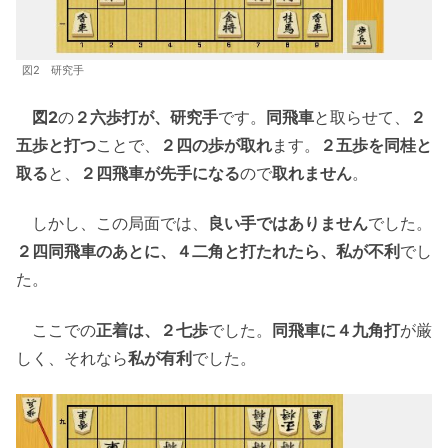
図2 研究手
図2
の
２六歩打が、研究手
です。
同飛車
と取らせて、
２
五歩と打つ
ことで、
２四の歩が取れ
ます。
２五歩を同桂と
取る
と、
２四飛車が先手になる
ので
取れません
。
しかし、この局面では、
良い手ではありません
でした。
２四同飛車のあとに、４二角と打たれたら、私が不利
でし
た。
ここでの
正着は、２七歩
でした。
同飛車に４九角打
が厳
しく、それなら
私が有利
でした。