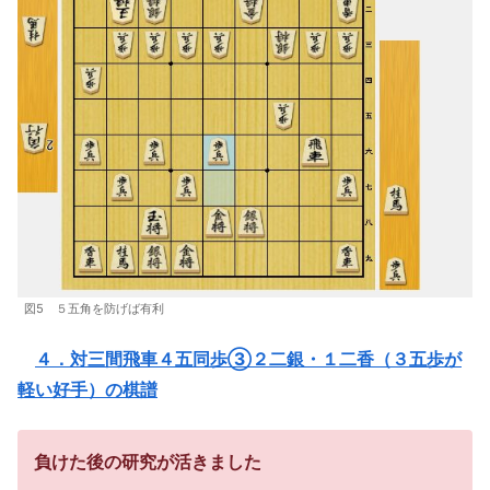
図5 ５五角を防げば有利
４．対三間飛車４五同歩③２二銀・１二香（３五歩が
軽い好手）の棋譜
負けた後の研究が活きました