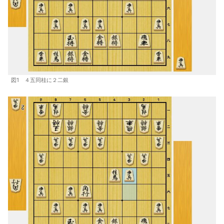
図1 ４五同桂に２二銀