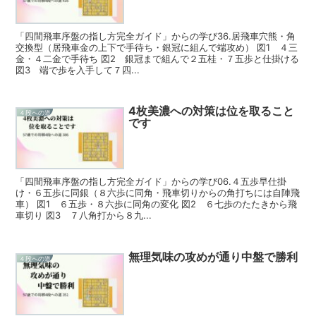
「四間飛車序盤の指し方完全ガイド」からの学び36.居飛車穴熊・角
交換型（居飛車金の上下で手待ち・銀冠に組んで端攻め） 図1 ４三
金・４二金で手待ち 図2 銀冠まで組んで２五桂・７五歩と仕掛ける
図3 端で歩を入手して７四...
4枚美濃への対策は位を取ること
４段への道
です
「四間飛車序盤の指し方完全ガイド」からの学び06.４五歩早仕掛
け・６五歩に同銀（８六歩に同角・飛車切りからの角打ちには自陣飛
車） 図1 ６五歩・８六歩に同角の変化 図2 ６七歩のたたきから飛
車切り 図3 ７八角打から８九...
無理気味の攻めが通り中盤で勝利
４段への道