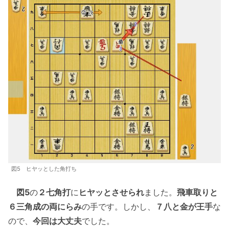
図5 ヒヤッとした角打ち
図5
の
２七角打
に
ヒヤッとさせられ
ました。
飛車取りと
６三角成の両にらみ
の手です。しかし、
７八と金が王手
な
ので、
今回は大丈夫
でした。