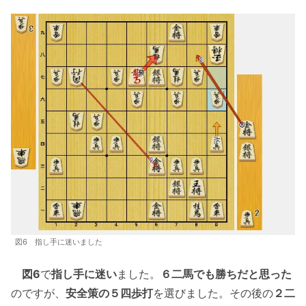
図6 指し手に迷いました
図6
で
指し手に迷い
ました。
６二馬でも勝ちだと思った
のですが、
安全策の５四歩打
を選びました。その後の
２二