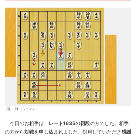
図1 対 ミレニアム
今日のお相手は、
レート1635の初段
の方でした。相手
の方から
対戦を申し込まれ
ました。対局していただき
感謝