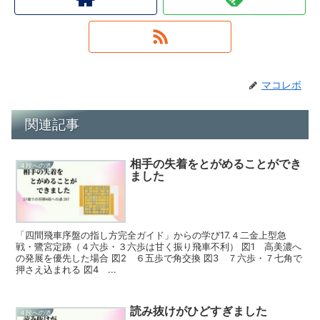
マコレボ
関連記事
相手の失着をとがめることができ
４段への道
ました
「四間飛車序盤の指し方完全ガイド」からの学び17.４二金上型急
戦・鷺宮定跡（４六歩・３六歩は甘く振り飛車不利） 図1 高美濃へ
の発展を優先した場合 図2 ６五歩で角交換 図3 ７六歩・７七角で
押さえ込まれる 図4 ...
読み抜けがひどすぎました
４段への道