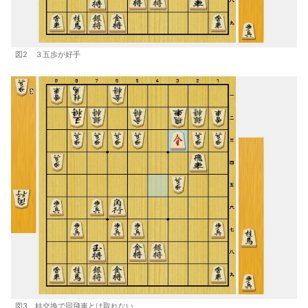
図2 ３五歩が好手
図3 桂交換で同飛車とは取れない