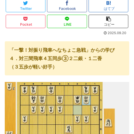
Twitter
Facebook
はてブ
Pocket
LINE
コピー
2025.09.20
「一撃！対振り飛車へなちょこ急戦」からの学び
４．対三間飛車４五同歩③２二銀・１二香
（３五歩が軽い好手）