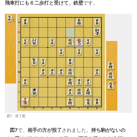
飛車打にも６二歩打と受けて、鉄壁
です。
図7 投了図
図7
で、
相手の方が投了
されました。
持ち駒がないの