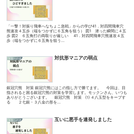
「一撃！対振り飛車へなちょこ急戦」からの学び41．対四間飛車穴
熊速攻４五歩（端をつかずに６五角を狙う） 図1 潜った瞬間に４五
歩 図2 ６五角打の両取りが厳しい 41．対四間飛車穴熊速攻４五
歩（端をつかずに６五角を狙う...
対抗形マニアの弱点
４段への道
銀冠穴熊 対策 銀冠穴熊にはこの指し方で勝てます。 今回は、目
指されると困る銀冠穴熊の対策を学習します。モックンさん、いつも
ありがとうございます。 銀冠穴熊 対策 ⑴ ４八玉型をキープす
る ２七銀・３八金の形を...
互いに悪手を連発しました
４段への道