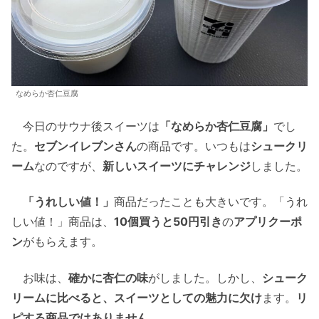
なめらか杏仁豆腐
今日のサウナ後スイーツは
「なめらか杏仁豆腐」
でし
た。
セブンイレブンさん
の商品です。いつもは
シュークリ
ーム
なのですが、
新しいスイーツにチャレンジ
しました。
「うれしい値！」
商品だったことも大きいです。「うれ
しい値！」商品は、
10個買うと50円引き
の
アプリクーポ
ン
がもらえます。
お味は、
確かに杏仁の味
がしました。しかし、
シューク
リームに比べると、スイーツとしての魅力に欠け
ます。
リ
ピする商品ではありません
。