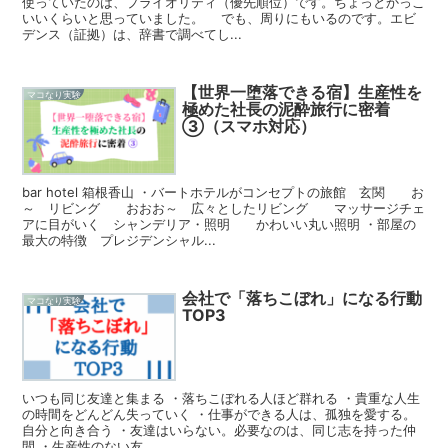
使っていたのは、プライオリティ（優先順位）です。ちょっとかっこ
いいくらいと思っていました。 でも、周りにもいるのです。エビ
デンス（証拠）は、辞書で調べてし...
【世界一堕落できる宿】生産性を
マコなり実験
極めた社長の泥酔旅行に密着
③（スマホ対応）
bar hotel 箱根香山 ・バートホテルがコンセプトの旅館 玄関 お
～ リビング おおお～ 広々としたリビング マッサージチェ
アに目がいく シャンデリア・照明 かわいい丸い照明 ・部屋の
最大の特徴 プレジデンシャル...
会社で「落ちこぼれ」になる行動
マコなり実験
TOP3
いつも同じ友達と集まる ・落ちこぼれる人ほど群れる ・貴重な人生
の時間をどんどん失っていく ・仕事ができる人は、孤独を愛する。
自分と向き合う ・友達はいらない。必要なのは、同じ志を持った仲
間 ・生産性のない友...