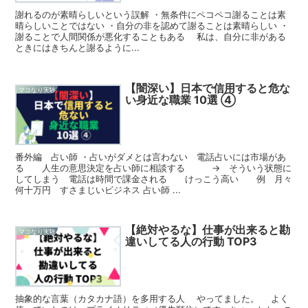
謝れるのが素晴らしいという誤解 ・無条件にペコペコ謝ることは素
晴らしいことではない ・自分の非を認めて謝ることは素晴らしい ・
謝ることで人間関係が悪化することもある 私は、自分に非がある
ときにはきちんと謝るように...
【闇深い】日本で信用すると危な
マコなり実験
い身近な職業 10選 ④
番外編 占い師 ・占いがダメとは言わない 電話占いには市場があ
る 人生の意思決定を占い師に相談する → そういう状態に
してしまう 電話は時間で課金される けっこう高い 例 月々
何十万円 すさまじいビジネス 占い師 ...
【絶対やるな】仕事が出来ると勘
マコなり実験
違いしてる人の行動 TOP3
抽象的な言葉（カタカナ語）を多用する人 やってました。 よく