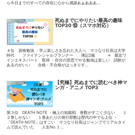
ら今日までのすべての存在に心から感謝あぁあああ...
死ぬまでにやりたい最高の趣味
マコなり実験
TOP30 ⑩（スマホ対応）
４位 資格勉強 ・学ぶ楽しさを忘れた大人へ マコなり社長は大学
時代 ファイナンシャルプランナー 簿記2級 → 最近ワ
インエキスパート 取得 ・自分の意思でやる勉強は楽しい 試験が
あるのがいい 合格・不合格がはっきりす...
【究極】死ぬまでに読むべき神マ
マコなり実験
ンガ・アニメ TOP3
第３位 DEATH NOTE ・極上の知能戦 巻数がすごく少ない １
２巻しかない １巻あたりの発行部数は歴代の中でも上位 ・
「DEATH NOTE」はすごい マコなり社長はジャンプでリアルタイ
ムで読んでいた 人生No.１...