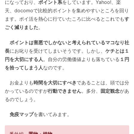
になっており、
ポイント系
をしています。Yahoo!、楽
天、docomoで比較的ポイントを集めやすいところを回り
ます。ポイ活を熱心に行ていたころに比べるとこれでも
す
ごく減りました
。
ポイントは害悪でしかないと考えられているマコなり社
長
にお叱りを受けてしまいそうです。しかし、
ケチとは１
円を大切にする人
。自分の労働価値よりも落ちている
１円
を拾ってしまう人
なのです。
お金よりも
時間を大切にすべき
であることは、頭では分
かっているのですが
行動できません
。多分、
固定観念
があ
るのでしょう。
免疫マップ
を書いてみます。
番外編
置物・植物