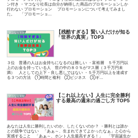
ン付き ・マコなり社長は自分が納得した商品のプロモーションしか
行わない プロモーション プロモーションについて考えてみまし
た。 「プロモーショ...
【残酷すぎる】賢い人だけが知る
マコなり実験
「世界の真実」TOP3
３位 普通の人はお金持ちになるのは難しい ・富裕層 ５千万円以
上のお金を持っている人 世の中の８０％がマス層（３千万円未
満） 人としての上下・良し悪しではない ・５千万円以上を達成す
る３つの方法 ①時間と複利 ②ビジネス ③ギ...
【これ以上ない】人生に完全勝利
マコなり実験
する最高の週末の過ごし方 TOP5
あなたは人生に勝利したいのか、したくないのか？ ・勝利とは誰か
との競争ではない 「あぁ～、生まれてきてよかったなぁ」と心から
実感すること 「あぁ～、ホント人生最高すぎる！」 「宇宙誕生か