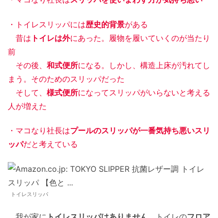
・トイレスリッパには
歴史的背景
がある
昔は
トイレは外
にあった。履物を履いていくのが当たり
前
その後、
和式便所
になる。しかし、構造上床が汚れてし
まう。そのためのスリッパだった
そして、
様式便所
になってスリッパがいらないと考える
人が増えた
・マコなり社長は
プールのスリッパが一番気持ち悪いスリ
ッパ
だと考えている
トイレスリッパ
我が家に
トイレスリッパはありません
。トイレの
フロア