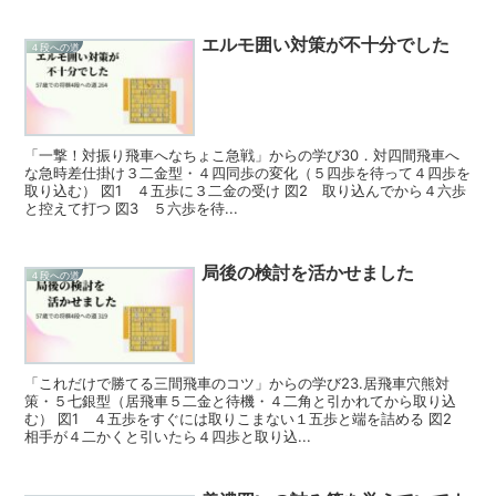
エルモ囲い対策が不十分でした
４段への道
「一撃！対振り飛車へなちょこ急戦」からの学び30．対四間飛車へ
な急時差仕掛け３二金型・４四同歩の変化（５四歩を待って４四歩を
取り込む） 図1 ４五歩に３二金の受け 図2 取り込んでから４六歩
と控えて打つ 図3 ５六歩を待...
局後の検討を活かせました
４段への道
「これだけで勝てる三間飛車のコツ」からの学び23.居飛車穴熊対
策・５七銀型（居飛車５二金と待機・４二角と引かれてから取り込
む） 図1 ４五歩をすぐには取りこまない１五歩と端を詰める 図2
相手が４二かくと引いたら４四歩と取り込...