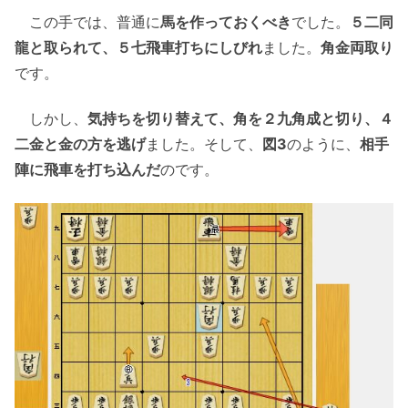
この手では、普通に
馬を作っておくべき
でした。
５二同
龍と取られて、５七飛車打ちにしびれ
ました。
角金両取り
です。
しかし、
気持ちを切り替えて、角を２九角成と切り、４
二金と金の方を逃げ
ました。そして、
図3
のように、
相手
陣に飛車を打ち込んだ
のです。