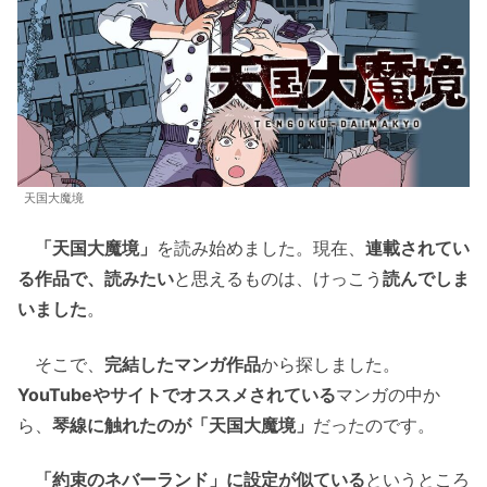
天国大魔境
「天国大魔境」
を読み始めました。現在、
連載されてい
る作品で、読みたい
と思えるものは、けっこう
読んでしま
いました
。
そこで、
完結したマンガ作品
から探しました。
YouTubeやサイトでオススメされている
マンガの中か
ら、
琴線に触れたのが「天国大魔境」
だったのです。
「約束のネバーランド」に設定が似ている
というところ