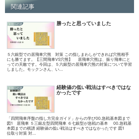
関連記事
勝ったと思っていました
４段への道
５六銀型での居飛車穴熊 対策 この指しまわしができれば穴熊相手
にも勝てます。【三間飛車VS穴熊】 居飛車穴熊は、振り飛車にと
っての天敵です。今回は、５六銀型の居飛車穴熊の対策について学習
しました。モックンさん、い...
経験値の低い戦法はすべきではな
４段への道
かったです
「四間飛車序盤の指し方完全ガイド」からの学び00.急戦基本図まで
図1 居飛車 ５三銀左型四間飛車 ６七銀型が急戦の基本 00.急戦基
本図までの棋譜 経験値の低い戦法はすべきではなかったです 図1
位取り対策 対...