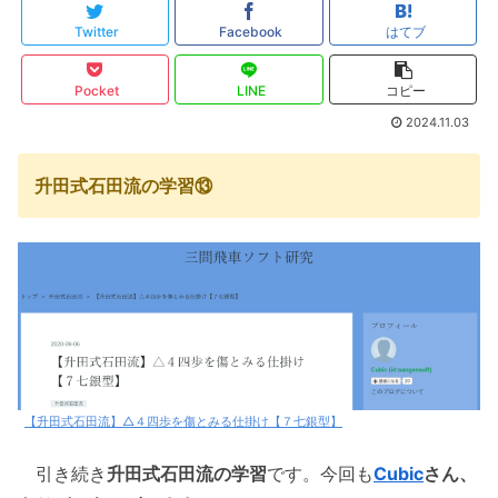
Twitter
Facebook
はてブ
Pocket
LINE
コピー
2024.11.03
升田式石田流の学習⑬
【升田式石田流】△４四歩を傷とみる仕掛け【７七銀型】
引き続き
升田式石田流の学習
です。今回も
Cubic
さん、