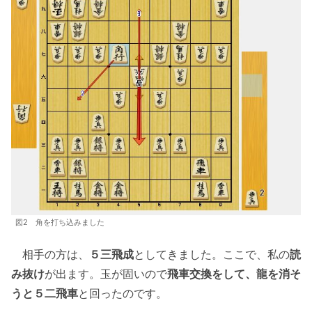
図2 角を打ち込みました
相手の方は、
５三飛成
としてきました。ここで、私の
読
み抜け
が出ます。玉が固いので
飛車交換をして、龍を消そ
うと５二飛車
と回ったのです。