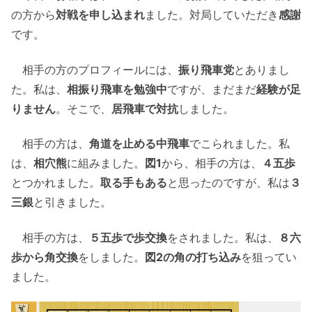
の方から
対戦を申し込まれ
ました。対局していただき
感謝
です。
相手の方のプロフィールには、
振り飛車党
とありまし
た。私は、
相振り飛車を勉強中
ですが、まだまだ
経験が足
りません
。そこで、
居飛車で対抗
しました。
相手の方は、
角道を止める中飛車
でこられました。私
は、
相穴熊
に組みました。
図1
から、相手の方は、
４五歩
とつかれました。
取る手もある
と思ったのですが、私は
３
三銀
と引きました。
相手の方は、
５五歩で歩交換
をされました。私は、
８六
歩から角交換
をしました。
図2の角の打ち込み
を狙ってい
ました。