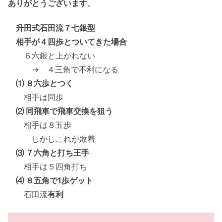
ありがとうございます
。
升田式石田流７七銀型
相手が４四歩とついてきた場合
６六銀と上がれない
→ ４三角で不利になる
⑴ ８六歩とつく
相手は同歩
⑵ 同飛車で飛車交換を狙う
相手は８五歩
しかしこれが敗着
⑶ ７六角と打ち王手
相手は５四角打ち
⑷ ８五角で1歩ゲット
石田流
有利