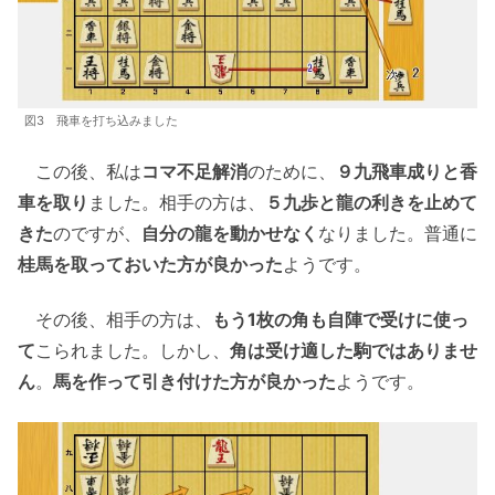
図3 飛車を打ち込みました
この後、私は
コマ不足解消
のために、
９九飛車成りと香
車を取り
ました。相手の方は、
５九歩と龍の利きを止めて
きた
のですが、
自分の龍を動かせなく
なりました。普通に
桂馬を取っておいた方が良かった
ようです。
その後、相手の方は、
もう1枚の角も自陣で受けに使っ
て
こられました。しかし、
角は受け適した駒ではありませ
ん
。
馬を作って引き付けた方が良かった
ようです。