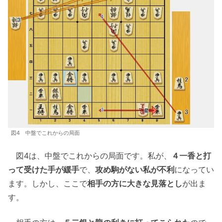
図4 中盤でこれからの局面
図4は、中盤でこれからの局面です。私が、
４一香と打
って受けた手が緩手
で、
攻め駒がない私が不利
になってい
ます。しかし、ここで
相手の方に大きな見落とし
が出ま
す。