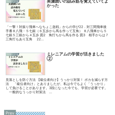
美濃囲いの詰み筋を覚えていてよ
４段への道
かった
「一撃！対振り飛車へなちょこ急戦」からの学び22．対三間飛車後
手番８八飛・５七銀（６五歩から馬を作って互角） ８八飛車から５
七銀５三銀から４五歩 図2 角打ちから馬を作る 図3 相手からは７
三角打もあり互角 22...
ミレニアムの学習が活きました
４段への道
②
見落としを防ぐ方法 【級位者向け】うっかり対策！ ポカを減らす方
法 「級位者向け」とありましたが、私は今でもよく「うっかり」
して負けることがあります。3段になった今でも、学習が必要です。
一般的なうっかり対策法 ...