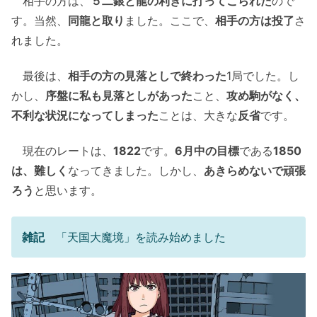
相手の方は、
５二銀と龍の利きに打ってこられた
ので
す。当然、
同龍と取り
ました。ここで、
相手の方は投了
さ
れました。
最後は、
相手の方の見落としで終わった
1局でした。し
かし、
序盤に私も見落としがあった
こと、
攻め駒がなく、
不利な状況になってしまった
ことは、大きな
反省
です。
現在のレートは、
1822
です。
6月中の目標
である
1850
は、難しく
なってきました。しかし、
あきらめないで頑張
ろう
と思います。
雑記
「天国大魔境」を読み始めました