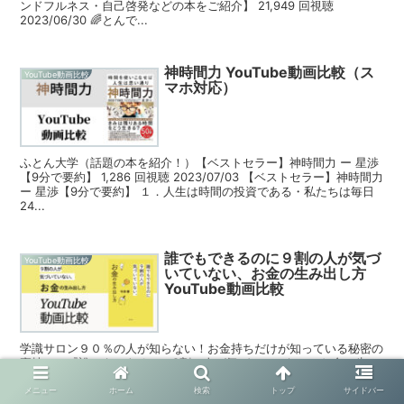
ンドフルネス・自己啓発などの本をご紹介】 21,949 回視聴
2023/06/30 🌈とんで...
神時間力 YouTube動画比較（ス
YouTube動画比較
マホ対応）
ふとん大学（話題の本を紹介！）【ベストセラー】神時間力 ー 星渉
【9分で要約】 1,286 回視聴 2023/07/03 【ベストセラー】神時間力
ー 星渉【9分で要約】 １．人生は時間の投資である・私たちは毎日
24...
誰でもできるのに９割の人が気づ
YouTube動画比較
いていない、お金の生み出し方
YouTube動画比較
学識サロン９０％の人が知らない！お金持ちだけが知っている秘密の
裏技！ 『誰でもできるのに9割の人が気づいていない、お金の生み
出し方』 81,989 回視聴 2022/07/19 ９０％の人が知らない！お金持
ちだけが知ってい...
メニュー
ホーム
検索
トップ
サイドバー