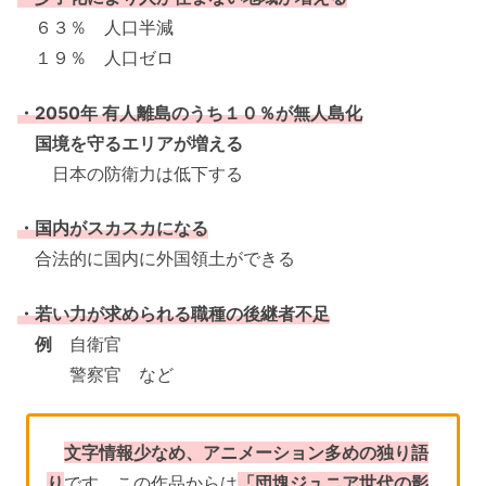
６３％ 人口半減
１９％ 人口ゼロ
・2050年 有人離島のうち１０％が無人島化
国境を守るエリアが増える
日本の防衛力は低下する
・国内がスカスカになる
合法的に国内に外国領土ができる
・若い力が求められる職種の後継者不足
例
自衛官
警察官 など
文字情報少なめ、アニメーション多めの独り語
り
です。この作品からは
「団塊ジュニア世代の影