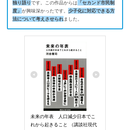
独り語り
です。この作品からは
「セカンド市民制
度」
が興味深かったです。
少子化に対応できる方
法について考えさせられ
ました。
未来の年表　人口減少日本でこ
れから起きること （講談社現代