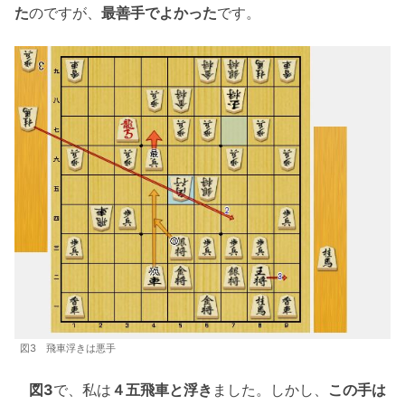
た
のですが、
最善手でよかった
です。
図3 飛車浮きは悪手
図3
で、私は
４五飛車と浮き
ました。しかし、
この手は