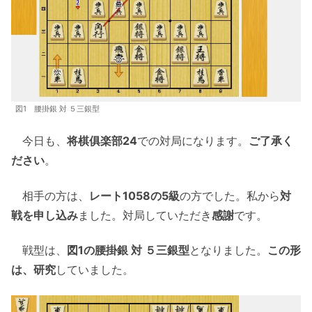
図1 腰掛銀 対 ５三銀型
今日も、
将棋俱楽部24
での対局になります。
ご了承く
ださい
。
相手の方は、
レート1058の5級
の方でした。私から
対
戦を申し込み
ました。対局していただき
感謝
です。
戦型は、
図1の腰掛銀 対 ５三銀型
となりました。
この形
は、研究
していました。