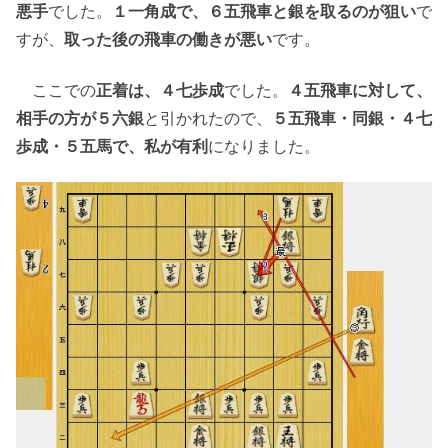
悪手
でした。
１一角成で、６五飛車と銀を取るのが狙い
で
すが、
取った後の飛車の働きが悪い
です。
ここでの
正着は、４七歩成
でした。
４五飛車に対して、
相手の方が５六銀
と引かれたので、
５五飛車・同銀・４七
歩成・５五馬で、私が有利
になりました。