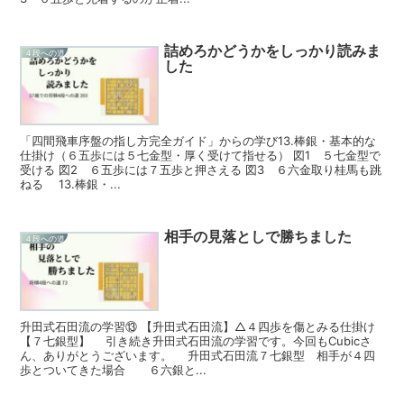
詰めろかどうかをしっかり読みま
４段への道
した
「四間飛車序盤の指し方完全ガイド」からの学び13.棒銀・基本的な
仕掛け（６五歩には５七金型・厚く受けて指せる） 図1 ５七金型で
受ける 図2 ６五歩には７五歩と押さえる 図3 ６六金取り桂馬も跳
ねる 13.棒銀・...
相手の見落としで勝ちました
４段への道
升田式石田流の学習⑬ 【升田式石田流】△４四歩を傷とみる仕掛け
【７七銀型】 引き続き升田式石田流の学習です。今回もCubicさ
ん、ありがとうございます。 升田式石田流７七銀型 相手が４四
歩とついてきた場合 ６六銀と...