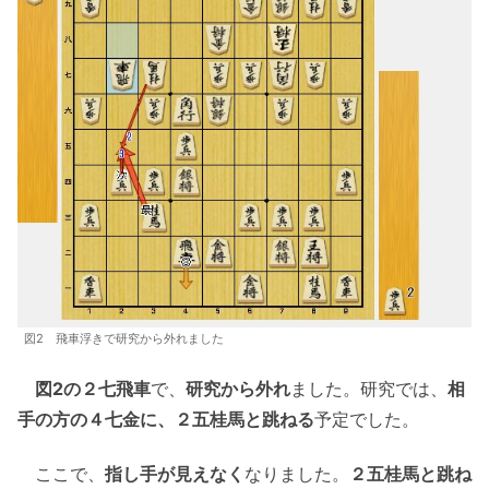
図2 飛車浮きで研究から外れました
図2の２七飛車
で、
研究から外れ
ました。研究では、
相
手の方の４七金に、２五桂馬と跳ねる
予定でした。
ここで、
指し手が見えなく
なりました。
２五桂馬と跳ね