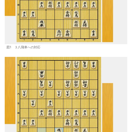
図1 ３八飛車への対応