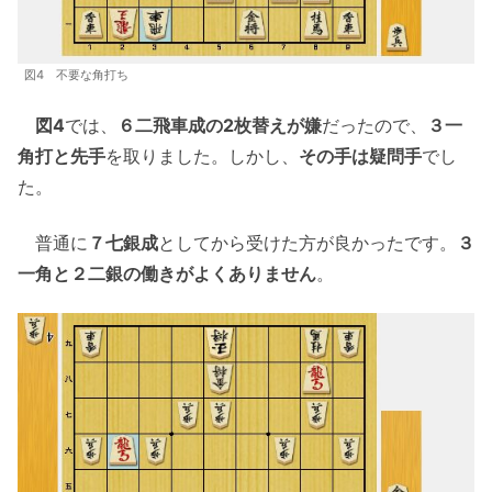
図4 不要な角打ち
図4
では、
６二飛車成の2枚替えが嫌
だったので、
３一
角打と先手
を取りました。しかし、
その手は疑問手
でし
た。
普通に
７七銀成
としてから受けた方が良かったです。
３
一角と２二銀の働きがよくありません
。