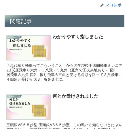
マコレボ
関連記事
わかりやすく指しました
４段への道
「現代振り飛車ってこういうこと」からの学び後手四間飛車ミレニア
ム⑤居飛車８六角・３八飛・５九角（互角で工夫余地あり） 図1
居飛車８六角 図2 振り飛車６三銀と受ける角頭を狙って３八飛車に
４四角と受ける 図3 角を３七に...
何とか受けきれました
４段への道
玉頭銀VS５５歩型 玉頭銀VS５５歩型 この戦い方知らないとたぶん