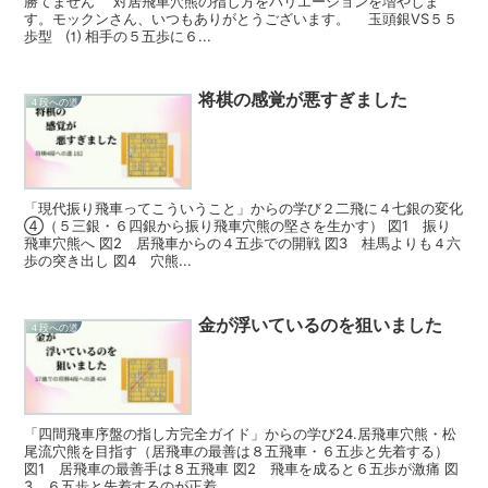
勝てません 対居飛車穴熊の指し方をバリエーションを増やしま
す。モックンさん、いつもありがとうございます。 玉頭銀VS５５
歩型 ⑴ 相手の５五歩に６...
将棋の感覚が悪すぎました
４段への道
「現代振り飛車ってこういうこと」からの学び２二飛に４七銀の変化
④（５三銀・６四銀から振り飛車穴熊の堅さを生かす） 図1 振り
飛車穴熊へ 図2 居飛車からの４五歩での開戦 図3 桂馬よりも４六
歩の突き出し 図4 穴熊...
金が浮いているのを狙いました
４段への道
「四間飛車序盤の指し方完全ガイド」からの学び24.居飛車穴熊・松
尾流穴熊を目指す（居飛車の最善は８五飛車・６五歩と先着する）
図1 居飛車の最善手は８五飛車 図2 飛車を成ると６五歩が激痛 図
3 ６五歩と先着するのが正着...