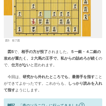
図5 投了図
図5
で、
相手の方が投了
されました。
５一銀・４二銀の
攻めが重たく、２六馬の王手で、私からの詰めろが続く
の
で、
仕方がない
と思われます。
今回は、
研究から外れたところでも、最善手を指す
こと
ができてよかったです。これからも、
しっかり読みを入れ
て指す
ようにします。
雑記
「森のソラニワ」に行ってきました②