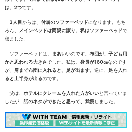
は、2つ
です。
3人目
からは、
付属のソファーベッド
になります。もち
ろん、
メインベッドは両親に譲り、私はソファーベッド
で
寝ました。
ソファーベッドは、
まあいい
のです。
布団が、子ども用
かと思われる大きさ
でした。私は、
身長が160㎝
なのです
が、
肩まで布団に入れると、足が出ます
。逆に、
足を入れ
ると上半身が出る
のです。
父は、
ホテルにクレームを入れた方がいい
と言っていま
したが、
話のネタができたと思って、我慢
しました。