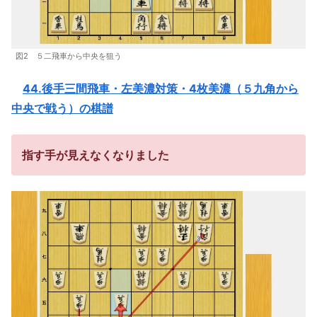
図2 ５二飛車から中央を狙う
44.後手三間飛車・左美濃対策・4枚美濃（５九角から
中央で戦う）の棋譜
指す手が見えなくなりました