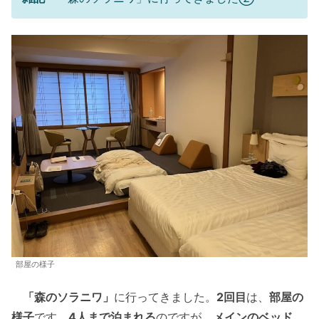
部屋の様子
「森のソラニワ」
に行ってきました。
2回目
は、
部屋の
様子
です。
4人まで泊まれる
のですが、
メインのベッド