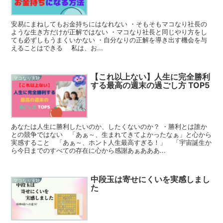
安易にまねしてもお金持ちにはなれない ・そもそもマコなり社長の
ような生き方だけが正解ではない ・マコなり社長と同じやり方をし
ても必ずしもうまくいかない ・自分なりの正解を導き出す機会を与
えることはできる 私は、お...
【これ以上ない】人生に完全勝利
マコなり実験
する最高の週末の過ごし方 TOP5
あなたは人生に勝利したいのか、したくないのか？ ・勝利とは誰か
との競争ではない 「あぁ～、生まれてきてよかったなぁ」と心から
実感すること 「あぁ～、ホント人生最高すぎる！」 「宇宙誕生か
ら今日までのすべての存在に心から感謝あぁあああ...
中段玉は寄せにくいを実感しまし
マコなり実験
た