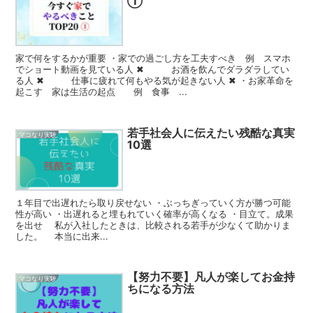
①
家で何をするかが重要 ・家での過ごし方を工夫すべき 例 スマホ
でショート動画を見ている人 ✖ お酒を飲んでダラダラしてい
る人 ✖ 仕事に疲れて何もやる気が起きない人 ✖ ・お家革命を
起こす 家は生活の起点 例 食事 ...
若手社会人に伝えたい残酷な真実
マコなり実験
10選
１年目で出遅れたら取り戻せない ・ぶっちぎっていく方が勝つ可能
性が高い ・出遅れると埋もれていく確率が高くなる ・目立て。成果
を出せ 私が入社したときは、比較される若手が少なくて助かりま
した。 本当に出来...
【努力不要】凡人が楽してお金持
マコなり実験
ちになる方法