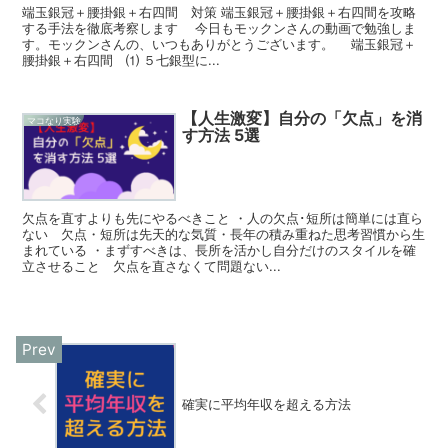
端玉銀冠＋腰掛銀＋右四間 対策 端玉銀冠＋腰掛銀＋右四間を攻略
する手法を徹底考察します 今日もモックンさんの動画で勉強しま
す。モックンさんの、いつもありがとうございます。 端玉銀冠＋
腰掛銀＋右四間 ⑴ ５七銀型に...
【人生激変】自分の「欠点」を消
マコなり実験
す方法 5選
欠点を直すよりも先にやるべきこと ・人の欠点･短所は簡単には直ら
ない 欠点・短所は先天的な気質・長年の積み重ねた思考習慣から生
まれている ・まずすべきは、長所を活かし自分だけのスタイルを確
立させること 欠点を直さなくて問題ない...
確実に平均年収を超える方法