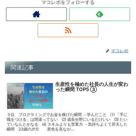
マコレボをフォローする
マコレボ
関連記事
生産性を極めた社長の人生が変わ
マコなり実験
った瞬間 TOP5 ③
３位 プログラミングでお金を稼げた瞬間 ・学んだこと ⑴ 「手に
職をつける」は間違ってない ⑵ 成長分野にいるだけいい ⑶ たい
ていなんとかなる ⑷ スキルよりも営業力 ・気持ちよくて昇天した
瞬間 23歳の夕方 景色を見なが...