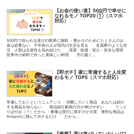
【お金の使い道】500円で幸せに
マコなり実験
なれるモノ TOP20 ①（スマホ
対応）
500円で得られる喜びの限界に挑戦 ・豊かさのためにたくさんのお
金は必要ない 千年前の人が現代の生活を見る 全員夢のような生
活 人類は生産性を高め続けた 清潔・快適・安心・安全な環境
世界中の材料で作った美味しい料理 手の届く...
【即ポチ】家に常備すると人生変
マコなり実験
わるモノ TOP5（スマホ対応）
常備しておくというニュアンス ・消費していく商品 あなたは紹介
する商品を知らない 商品紹介動画の方が伸びやすい てっと
りばやお（？）だから ・教養は実行に移すのが大変 便利な商品は
Amazonに飛んでポチるだけ だから...
【厳禁】実は気づいていないパワ