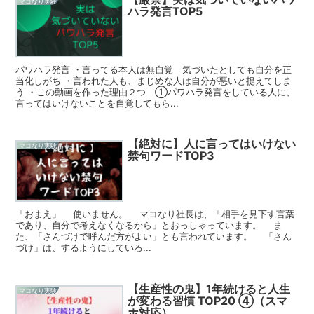
マコなり実験
ハラ発言TOP5
パワハラ発言 ・言ってる本人は無自覚 気づいたとしても自分を正
当化しがち ・言われた人も、まじめな人は自分が悪いと捉えてしま
う ・この動画を作った理由２つ ①パワハラ発言をしている人に、
言ってはいけないことを自覚してもら...
【絶対に】人に言ってはいけない
マコなり実験
禁句ワードTOP3
「おまえ」 使いません。 マコなり社長は、「相手を見下す言葉
であり、自分で考えなくなるから」とおっしゃっています。 ま
た、「さんづけで呼んだ方がよい」とも言われています。 「さん
づけ」は、するようにしている...
【生産性の鬼】1年続けると人生
マコなり実験
が変わる習慣 TOP20 ④（スマ
ホ対応）