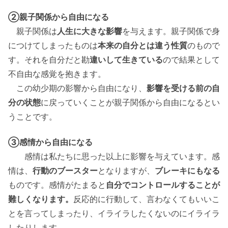
②親子関係から自由になる
親子関係は
人生に大きな影響
を与えます。親子関係で身
につけてしまったものは
本来の自分とは違う性質
のもので
す。それを自分だと勘
違いして生きている
ので結果として
不自由な感覚を抱きます。
この幼少期の影響から自由になり、
影響を受ける前の自
分の状態
に戻っていくことが親子関係から自由になるとい
うことです。
③感情から自由になる
感情は私たちに思った以上に影響を与えています。感
情は、
行動のブースター
となりますが、
ブレーキにもなる
ものです。感情がたまると
自分でコントロールすることが
難しくなります。
反応的に行動して、言わなくてもいいこ
とを言ってしまったり、イライラしたくないのにイライラ
したりします。