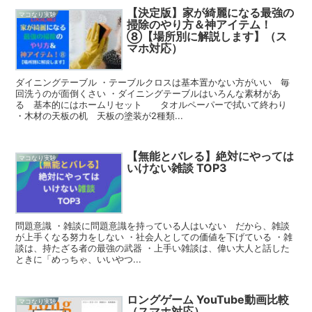
【決定版】家が綺麗になる最強の
マコなり実験
掃除のやり方＆神アイテム！
⑧【場所別に解説します】（ス
マホ対応）
ダイニングテーブル ・テーブルクロスは基本置かない方がいい 毎
回洗うのが面倒くさい ・ダイニングテーブルはいろんな素材があ
る 基本的にはホームリセット タオルペーパーで拭いて終わり
・木材の天板の机 天板の塗装が2種類...
【無能とバレる】絶対にやっては
マコなり実験
いけない雑談 TOP3
問題意識 ・雑談に問題意識を持っている人はいない だから、雑談
が上手くなる努力をしない ・社会人としての価値を下げている ・雑
談は、持たざる者の最強の武器 ・上手い雑談は、偉い大人と話した
ときに「めっちゃ、いいやつ...
ロングゲーム YouTube動画比較
マコなり実験
（スマホ対応）