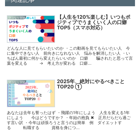
【人生を120%楽しむ】いつもポ
マコなり実験
ジティブでうまくいく人の口癖
TOP5（スマホ対応）
どんな人に見てもらいたいのか ・この動画を見てもらいたい人 今
に集中できない人 前向きになれない人 悩みを解消したい人 ・い
ちばん最初に何から変えたらいいのか 口癖 騙されたと思って言
葉を変える → 考え方が変わる 口癖...
2025年、絶対にやるべきこと
マコなり実験
TOP20 ①
あなたは去年も誓ったはず ・飛躍の1年にしよう 人生を変える1年
にしよう 今はどうですか？ ・年始の抱負 ✖ 正月だらだら過ご
す言い訳 ・今年は頑張ろうと言うのは簡単 例 ダイエットす
る 転職する 資格を身につ...