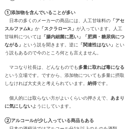
①添加物を含んでいることが多い
日本の多くのメーカーの商品には、人工甘味料の
「アセ
スルファムk」
か
「スクラロース」
が入っています。人工
甘味料については
「腸内細菌に悪い」「肥満・糖尿病につ
ながる」
という説を聞きます。逆に
「関連性はない」
とい
う説もあるので今のところ何とも言えません。
マコなり社長は、どんなものでも
多量に取れば毒になる
という立場です。ですから、添加物についても多量に摂取
しなければ大丈夫と考えられています。
納得
です。
個人的には取らない方がよいくらいの押さえで、
あまり
に気にしない
ようにしています。
②アルコールが少し入っている商品もある
日本の酒税法ではアルコール分1％以上のものを酒類、