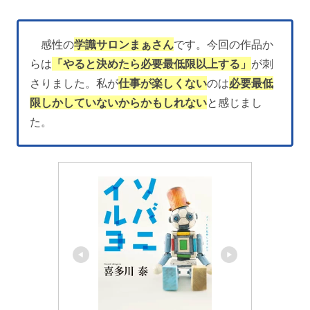
感性の
学識サロンまぁさん
です。今回の作品か
らは
「やると決めたら必要最低限以上する」
が刺
さりました。私が
仕事が楽しくない
のは
必要最低
限しかしていないからかもしれない
と感じまし
た。