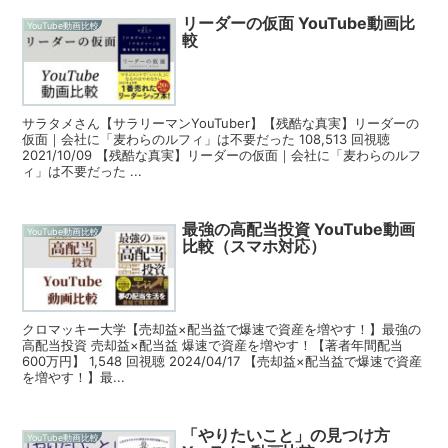
リーダーの仮面 YouTube動画比
YouTube動画比較
較
サラタメさん【サラリーマンYouTuber】【残酷な真実】リーダーの
仮面｜会社に「麦わらのルフィ」は不要だった 108,513 回視聴
2021/10/09 【残酷な真実】リーダーの仮面｜会社に「麦わらのルフ
ィ」は不要だった ...
最強の高配当投資 YouTube動画
YouTube動画比較
比較（スマホ対応）
クロマッキー大学【売却益×配当益で爆速で資産を増やす！】最強の
高配当投資 売却益×配当益 爆速で資産を増やす！【著者年間配当
600万円】 1,548 回視聴 2024/04/17 【売却益×配当益で爆速で資産
を増やす！】最...
「やりたいこと」の見つけ方
YouTube動画比較