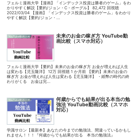
フェルミ漫画大学【漫画】「インデックス投資は勝者のゲーム」をわ
かりやすく解説【要約/ジョン・C・ボーグル】 82,472 回視聴
2022/03/04 【漫画】「インデックス投資は勝者のゲーム」をわかり
やすく解説【要約/ジョン・...
未来のお金の稼ぎ方 YouTube動
YouTube動画比較
画比較（スマホ対応）
フェルミ漫画大学【要約】未来のお金の稼ぎ方 お金が増えれば人生
は変わる【児玉隆洋】 12万 回視聴 1 か月前 【要約】未来のお金の
稼ぎ方 お金が増えれば人生は変わる【児玉隆洋】 ・紙幣の時代の終
わりがくる お金は完...
何歳からでも結果が出る本当の勉
YouTube動画比較
強法 YouTube動画比較（スマホ
対応）
学識サロン【最新本】あなたの今までの勉強法、間違っているかもし
れません！！！『何歳からでも結果が出る 本当の勉強法』