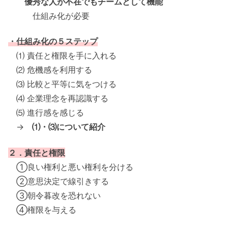
優秀な人が不在でもチームとして機能
仕組み化が必要
・仕組み化の５ステップ
⑴ 責任と権限を手に入れる
⑵ 危機感を利用する
⑶ 比較と平等に気をつける
⑷ 企業理念を再認識する
⑸ 進行感を感じる
→
⑴・⑶について紹介
２．責任と権限
①良い権利と悪い権利を分ける
②意思決定で線引きする
③朝令暮改を恐れない
④権限を与える