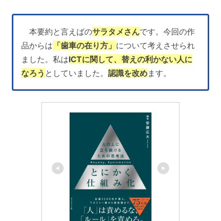
本要約と言えばの
サラタメさん
です。今回の作
品からは
「歯車の在り方」
について考えさせられ
ました。私は
ICTに関して、替えの利かない人に
なろう
としていました。
認識を改め
ます。