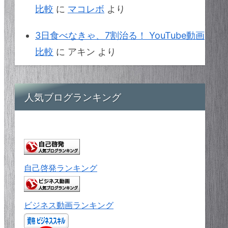
比較
に
マコレボ
より
3日食べなきゃ、7割治る！ YouTube動画
比較
に
アキン
より
人気ブログランキング
自己啓発ランキング
ビジネス動画ランキング