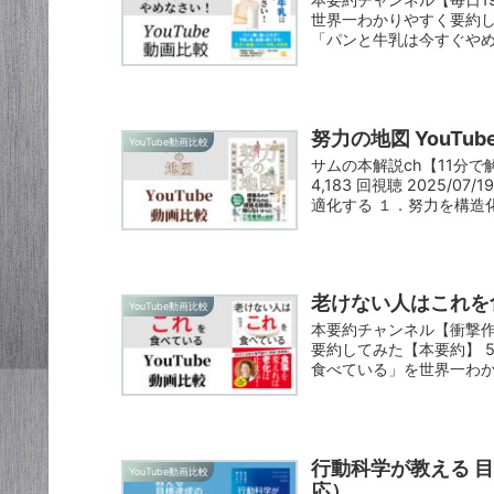
世界一わかりやすく要約してみた
「パンと牛乳は今すぐやめ
努力の地図 YouT
YouTube動画比較
サムの本解説ch【11分
4,183 回視聴 2025
適化する １．努力を構造化
老けない人はこれを食
YouTube動画比較
本要約チャンネル【衝撃
要約してみた【本要約】 54
食べている」を世界一わか
行動科学が教える 
YouTube動画比較
応）