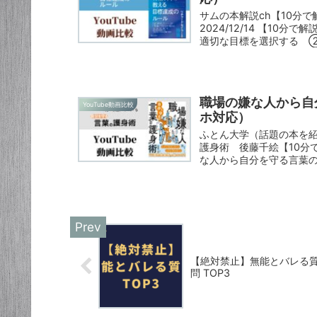
サムの本解説ch【10分で
2024/12/14 【10
適切な目標を選択する ②
職場の嫌な人から自分
YouTube動画比較
ホ対応）
ふとん大学（話題の本を
護身術 後藤千絵【10分で要
な人から自分を守る言葉の護
【絶対禁止】無能とバレる
問 TOP3