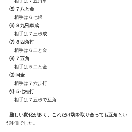
相手は７五飛車
⑸ ７八と金
相手は６七銀
⑹ ８九飛車成
相手は７三歩成
⑺ ８四角打
相手は６二と金
⑻ ７五角
相手は５二と金
⑼ 同金
相手は７六歩打
⑽ ５七桂打
相手は７五歩で互角
難しい変化が多く、これだけ駒を取り合っても互角
とい
う評価でした。