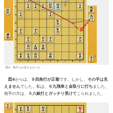
図4 角打ちが見えなかった
図4
からは、
９四角打が正着
です。しかし、
その手は見
えません
でした。私は、
６九飛車と金取りに打ち
ました。
相手の方は、
５八銀打とガッチリ受けて
こられました。