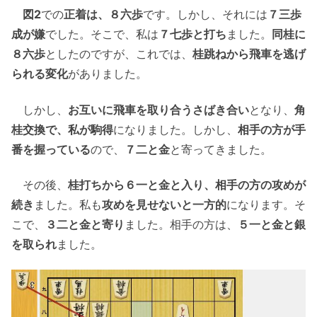
図2
での
正着は、８六歩
です。しかし、それには
７三歩
成が嫌
でした。そこで、私は
７七歩と打ち
ました。
同桂に
８六歩
としたのですが、これでは、
桂跳ねから飛車を逃げ
られる変化
がありました。
しかし、
お互いに飛車を取り合うさばき合い
となり、
角
桂交換で、私が駒得
になりました。しかし、
相手の方が手
番を握っている
ので、
７二と金
と寄ってきました。
その後、
桂打ちから６一と金と入り、相手の方の攻めが
続き
ました。私も
攻めを見せないと一方的
になります。そ
こで、
３二と金と寄り
ました。相手の方は、
５一と金と銀
を取られ
ました。