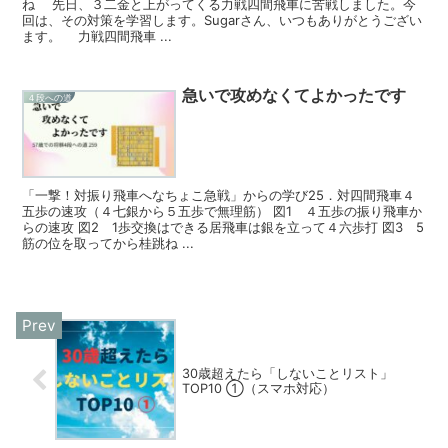
ね 先日、３二金と上がってくる力戦四間飛車に苦戦しました。今
回は、その対策を学習します。Sugarさん、いつもありがとうござい
ます。 力戦四間飛車 ...
急いで攻めなくてよかったです
４段への道
「一撃！対振り飛車へなちょこ急戦」からの学び25．対四間飛車４
五歩の速攻（４七銀から５五歩で無理筋） 図1 ４五歩の振り飛車か
らの速攻 図2 1歩交換はできる居飛車は銀を立って４六歩打 図3 5
筋の位を取ってから桂跳ね ...
30歳超えたら「しないことリスト」
TOP10 ①（スマホ対応）