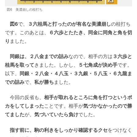
図6 美濃崩しの桂打ち
図6
で、
３六桂馬と打ったのが有名な美濃崩し
の桂打ち
です。このあとは、
６六歩とたたき、同金に同角と角を切
り
ました。
同銀は、２八金までの詰み
なので、相手の方は
３六歩と
桂馬を取って
きました。しかし、
５七角成が決め手
です。
以下、
同銀・２八金・４八玉・３九銀・５八玉・６九龍ま
での詰み
で、
私が勝ち
ました。
今回の反省も、
相手が取れるところに角を打つというポ
カをしてしまった
ことです。相手が
気づかなかったので勝
てました
が、
気づいていたら負け
でした。
指す前に、駒の利きをしっかり確認するクセ
をつけなく