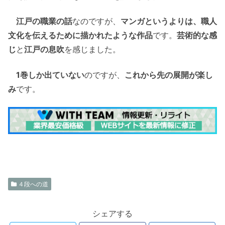
江戸の職業の話
なのですが、
マンガというよりは、職人
文化を伝えるために描かれたような作品
です。
芸術的な感
じ
と
江戸の息吹
を感じました。
1巻しか出ていない
のですが、
これから先の展開が楽し
み
です。
４段への道
シェアする