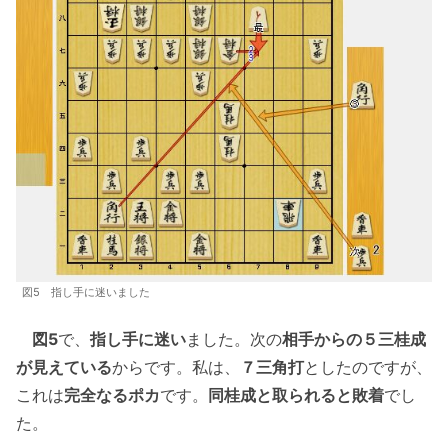
図5 指し手に迷いました
図5
で、
指し手に迷い
ました。次の
相手からの５三桂成
が見えている
からです。私は、
７三角打
としたのですが、
これは
完全なるポカ
です。
同桂成と取られると敗着
でし
た。