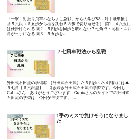
「一撃！対振り飛車へなちょこ急戦」からの学び53．対中飛車後手
番５六銀（６五歩から桂を跳ね５四歩で切り返せる） 図1 ４八玉に
は仕掛けられる 図2 ５四歩を同歩と取れない７七角成・同桂・４四
角が王手になる 図3 ５五歩を...
７七飛車戦法から乱戦
４段への道
升田式石田流の学習⑭ 【升田式石田流】△５四歩～△４四銀には▲
６七角【６六銀型】 引き続き升田式石田流の学習です。今回も
Cubicさん、ありがとうございます。Cubicさんのサイトでの升田式
石田流の学習は、今回が最後です。 ...
1手のミスで負けそうになりまし
４段への道
た