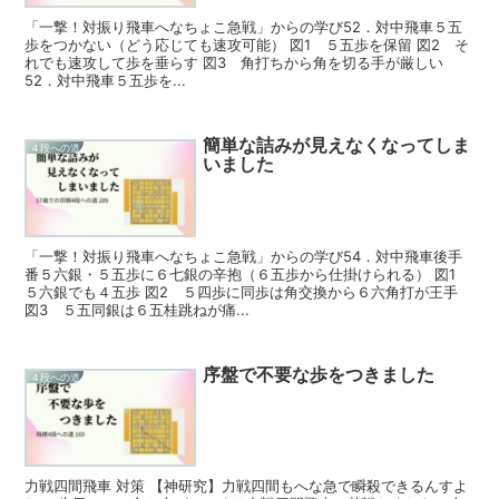
「一撃！対振り飛車へなちょこ急戦」からの学び52．対中飛車５五
歩をつかない（どう応じても速攻可能） 図1 ５五歩を保留 図2 そ
れでも速攻して歩を垂らす 図3 角打ちから角を切る手が厳しい
52．対中飛車５五歩を...
簡単な詰みが見えなくなってしま
４段への道
いました
「一撃！対振り飛車へなちょこ急戦」からの学び54．対中飛車後手
番５六銀・５五歩に６七銀の辛抱（６五歩から仕掛けられる） 図1
５六銀でも４五歩 図2 ５四歩に同歩は角交換から６六角打が王手
図3 ５五同銀は６五桂跳ねが痛...
序盤で不要な歩をつきました
４段への道
力戦四間飛車 対策 【神研究】力戦四間もへな急で瞬殺できるんすよ