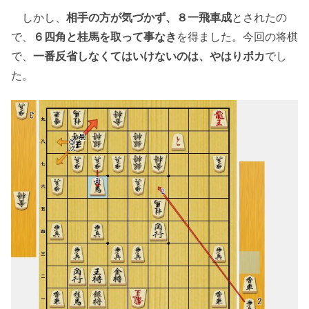
しかし、
相手の方が気づかず、８一飛車成
とされたの
で、
６四角と桂馬を取って事なき
を得ました。今回の将棋
で、
一番反省しなくてはいけないのは、やはりポカ
でし
た。