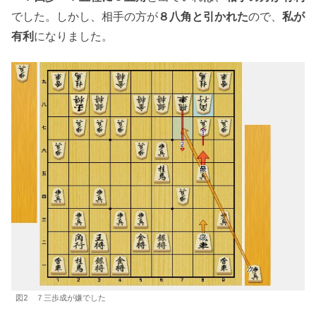
でした。しかし、相手の方が
８八角と引かれた
ので、
私が
有利
になりました。
図2 ７三歩成が嫌でした