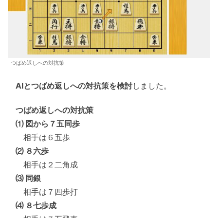
つばめ返しへの対抗策
AIとつばめ返しへの対抗策を検討
しました。
つばめ返しへの対抗策
⑴ 図から７五同歩
相手は６五歩
⑵ ８六歩
相手は２二角成
⑶ 同銀
相手は７四歩打
⑷ ８七歩成