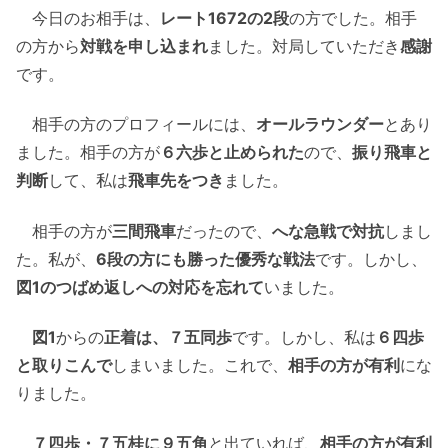
今日のお相手は、
レート1672の2段
の方でした。相手
の方から
対戦を申し込まれ
ました。対局していただき
感謝
です。
相手の方のプロフィールには、
オールラウンダー
とあり
ました。相手の方が
６六歩と止められた
ので、
振り飛車と
判断
して、私は
飛車先をつき
ました。
相手の方が
三間飛車
だったので、
へな急戦で対抗
しまし
た。私が、
6段の方にも勝った優秀な戦法
です。しかし、
図1のつばめ返しへの対応を忘れて
いました。
図1
からの
正着は、７五同歩
です。しかし、私は
６四歩
と取りこんで
しまいました。これで、
相手の方が有利
にな
りました。
７四歩・７五桂に９五角
と出ていれば、
相手の方が有利