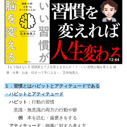
【もう悩まない】習慣変えて人生変えませんか！？「いい習慣が脳を変える 健
康・仕事・お金・IQすべて手に入る！」苫米地英人
１．習慣とはハビットとアティテュードである
・ハビットとアティテュード
ハビット
：行動の習慣
意識・無意識の両方の行動や癖
例
本を読む・歯磨きをする
アティテュード
：物事に対する考え方