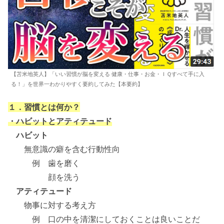
【苫米地英人】「いい習慣が脳を変える 健康・仕事・お金・ＩＱすべて手に入
る！」を世界一わかりやすく要約してみた【本要約】
１．習慣とは何か？
・ハビットとアティテュード
ハビット
無意識の癖を含む行動性向
例 歯を磨く
顔を洗う
アティテュード
物事に対する考え方
例 口の中を清潔にしておくことは良いことだ