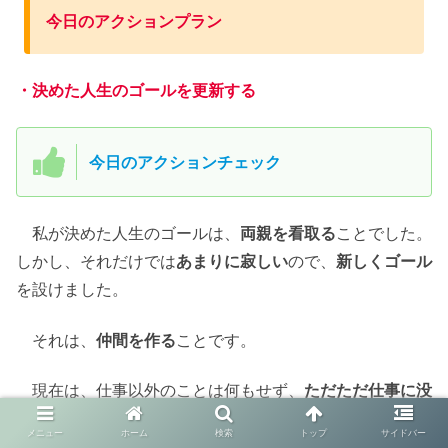
今日のアクションプラン
・決めた人生のゴールを更新する
今日のアクションチェック
私が決めた人生のゴールは、
両親を看取る
ことでした。
しかし、それだけでは
あまりに寂しい
ので、
新しくゴール
を設けました。
それは、
仲間を作る
ことです。
現在は、仕事以外のことは何もせず、
ただただ仕事に没
頭
しています。仕事は楽しいのですが、
同僚は仲間ではあ
メニュー
ホーム
検索
トップ
サイドバー
りません
。