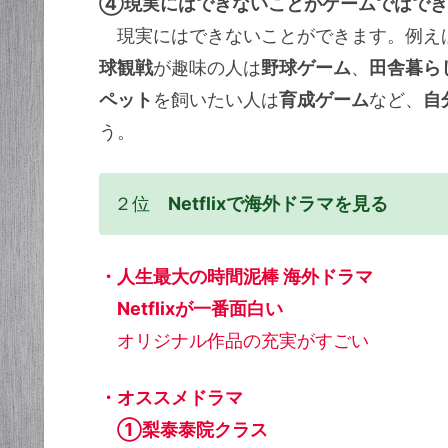
④現実にはできないことがゲームではでき
現実にはできないことができます。例え
球観戦
が趣味の人は
野球ゲーム
、
田舎暮ら
ペット
を飼いたい人は
育成ゲーム
など、
自
う。
２位
Netflixで海外ドラマを見る
・人生最大の時間泥棒 海外ドラマ
Netflixが一番面白い
オリジナル作品の充実がすごい
・オススメドラマ
①梨泰泰院クラス