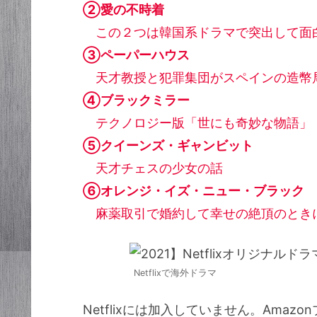
②愛の不時着
この２つは韓国系ドラマで突出して面
③ペーパーハウス
天才教授と犯罪集団がスペインの造幣
④ブラックミラー
テクノロジー版「世にも奇妙な物語」
⑤クイーンズ・ギャンビット
天才チェスの少女の話
⑥オレンジ・イズ・ニュー・ブラック
麻薬取引で婚約して幸せの絶頂のときに
Netflixで海外ドラマ
Netflixには加入していません。Ama