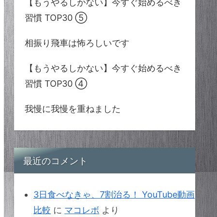
【もうやるしかない】今すぐ始めるべき
習慣 TOP30 ⑤
相振り飛車は怖ろしいです
【もうやるしかない】今すぐ始めるべき
習慣 TOP30 ④
我慢に我慢を重ねました
最近のコメント
3日食べなきゃ、7割治る！ YouTube動画
比較
に
マコレボ
より