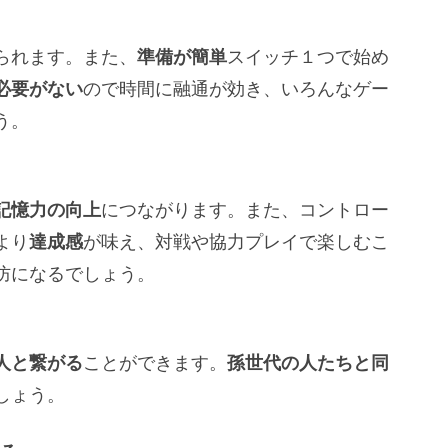
られます。また、
準備が簡単
スイッチ１つで始め
必要がない
ので時間に融通が効き、いろんなゲー
う。
記憶力の向上
につながります。また、コントロー
より
達成感
が味え、対戦や協力プレイで楽しむこ
防になるでしょう。
人と繋がる
ことができます。
孫世代の人たちと同
しょう。