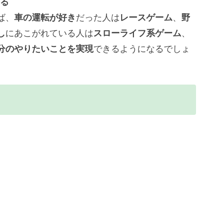
る
ば、
車の運転が好き
だった人は
レースゲーム
、
野
し
にあこがれている人は
スローライフ系ゲーム
、
分のやりたいことを実現
できるようになるでしょ