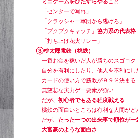
ミニゲームをひたすらやる
こと
「センターで写れ」
「クラッシャー軍団から逃げろ」
「プクプクキャッチ」
協力系の代表格
「打ち上げ花火リレー」
③桃太郎電鉄（桃鉄）
一番お金を稼いだ人が勝ちのスゴロク
自分を有利にしたり、他人を不利にした
カードの使い方で勝敗が９９％決まる
無慈悲な実力ゲー要素が強い
だが、
初心者でもある程度戦える
桃鉄の面白いところは有利な人間がど
だが、
たった一つの出来事で順位が一
大富豪のような面白さ