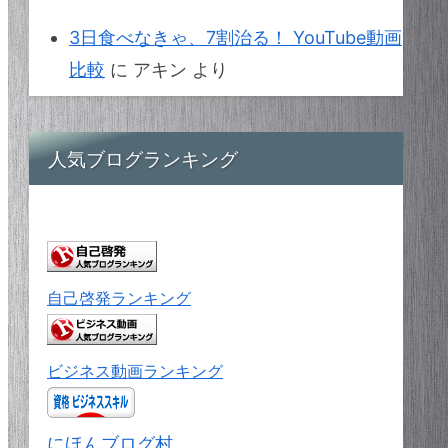
3日食べなきゃ、7割治る！ YouTube動画
比較
に
アキン
より
人気ブログランキング
自己啓発ランキング
ビジネス動画ランキング
にほんブログ村