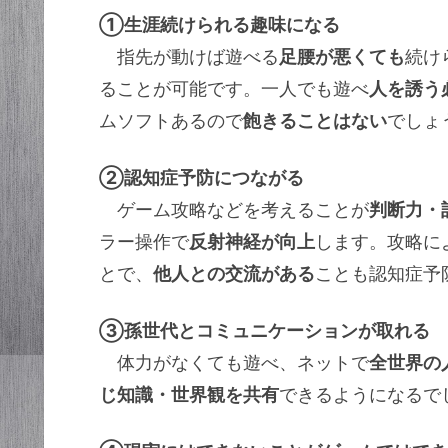
①生涯続けられる趣味になる
指先が動けば遊べる
足腰が悪くても
続け
ることが可能です。一人でも遊べ
人を誘う
ムソフトあるので
飽きることはない
でしょ
②認知症予防につながる
ゲーム攻略などを考えることが
判断力・
ラー操作で
反射神経が向上
します。攻略に
とで、
他人との交流がある
ことも認知症予
③孫世代とコミュニケーションが取れる
体力がなくても遊べ、ネットで
全世界の
じ知識・世界観を共有
できるようになるで