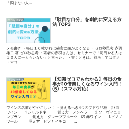
「悩まない人...
「駄目な自分」を劇的に変える方
マコなり実験
法 TOP3
メモ書き ・毎日１０枚やれば確実に頭がよくなる ・ゼロ秒思考 赤羽
雄二 著 ゼロ秒思考 ・著者の赤羽さんは、セミナーで「明日やる人は
１０人に一人もいない」と言った。 ・書くときは、熟考してはダメ
・マコ...
【知識ゼロでもわかる】毎日の食
マコなり実験
事が10倍楽しくなるワイン入門！
⑤（スマホ対応）
ワインの名前がややこしい！ ・覚えるべき4つのブドウ品種 ⑴ 白
ワイン 1.シャルドネ 覚え方 メンヘラ 2.ソーヴィニヨ
ンブラン 覚え方 グレープフルーツ ⑵ 赤ワイン 1.ピノノ
ワール 覚え方 ピノとイチゴ ...