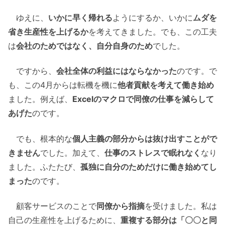
ゆえに、
いかに早く帰れる
ようにするか、いかに
ムダを
省き生産性を上げるか
を考えてきました。でも、この工夫
は
会社のためではなく、自分自身のため
でした。
ですから、
会社全体の利益にはならなかった
のです。で
も、この4月からは転機を機に
他者貢献を考えて働き始め
ました。例えば、
Excelのマクロで同僚の仕事を減らして
あげた
のです。
でも、根本的な
個人主義の部分からは抜け出すことがで
きません
でした。加えて、
仕事のストレスで眠れなく
なり
ました。ふたたび、
孤独に自分のためだけに働き始めてし
まった
のです。
顧客サービスのことで
同僚から指摘
を受けました。私は
自己の生産性を上げるために、
重複する部分は「〇〇と同