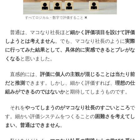
すべてロジカル・数字で評価すること ✖
普通は、マコなり社長ほど
細かく評価項目を設けて評価
しようとは考えません
。でも、マコなり社長のように
実際
に行ってみた結果として、具体的に実感できるとブレがな
くなる
と思いました。
直感的には、
評価に個人の主観が混じることは当たり前
だと推測
できます。しかし、細かく評価すれば、
理想の仕
組みができるのではないか
と期待してしまうものです。
それを
やってしまうのがマコなり社長のすごいところ
で
す。細かい評価システムをつくることの
困難さを考えてし
まい、普通はできません
。