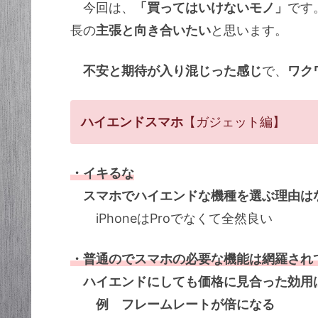
今回は、
「買ってはいけないモノ」
です
長の
主張と向き合いたい
と思います。
不安と期待が入り混じった感じ
で、
ワク
ハイエンドスマホ
【ガジェット編】
・イキるな
スマホでハイエンドな機種を選ぶ理由は
iPhoneはProでなくて全然良い
・普通のでスマホの必要な機能は網羅され
ハイエンドにしても価格に見合った効用
例 フレームレートが倍になる