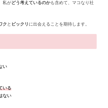
。私が
どう考えているのか
も含めて、マコなり社
ワク
と
ビックリ
に出会えることを期待します。
ない
ている
はない