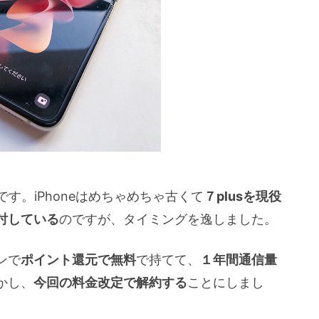
です。iPhoneはめちゃめちゃ古くて
７plusを現役
討している
のですが、タイミングを逸しました。
ンで
ポイント還元で無料
で持てて、
１年間通信量
かし、
今回の料金改定で解約する
ことにしまし