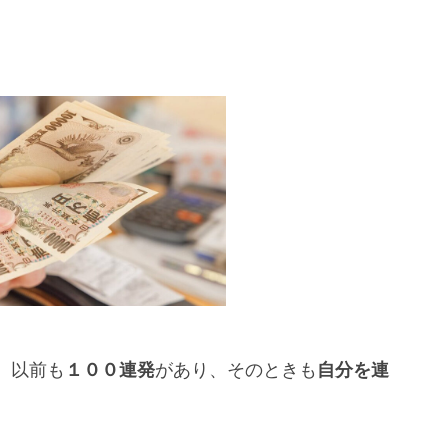
。以前も
１００連発
があり、そのときも
自分を連