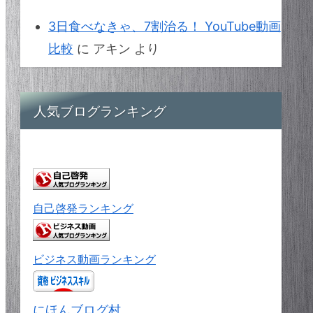
3日食べなきゃ、7割治る！ YouTube動画
比較
に
アキン
より
人気ブログランキング
自己啓発ランキング
ビジネス動画ランキング
にほんブログ村