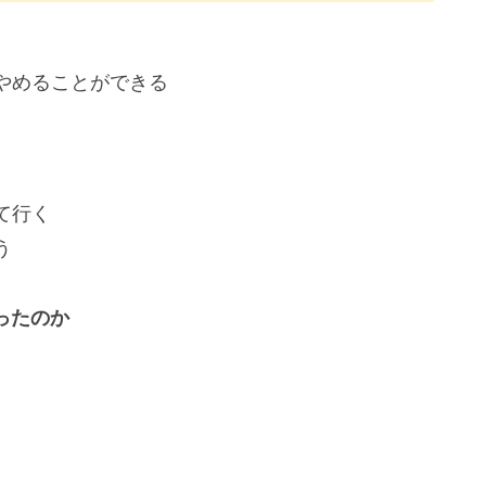
やめることができる
て行く
う
ったのか