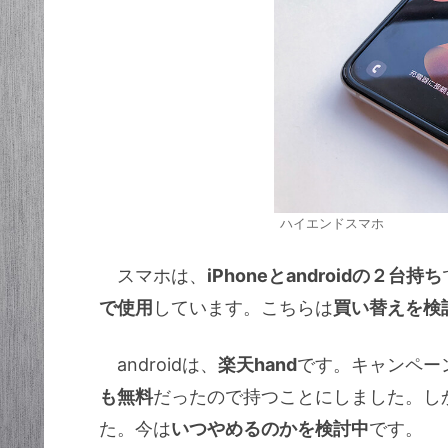
ハイエンドスマホ
スマホは、
iPhoneとandroidの２台持ち
で使用
しています。こちらは
買い替えを検
androidは、
楽天hand
です。キャンペー
も無料
だったので持つことにしました。し
た。今は
いつやめるのかを検討中
です。