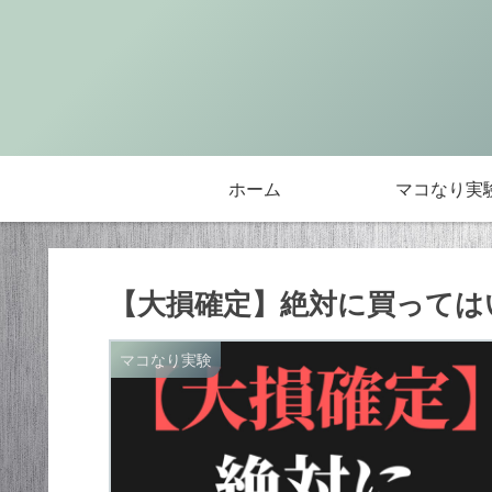
ホーム
マコなり実
【大損確定】絶対に買ってはい
マコなり実験