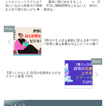
シャルジェットラグとは？ 週末に寝だめをすること → 日
本にいながら時差ボケ状態 ・平日に睡眠時間をとれない人 休日に
まとめて寝だめしがち ✖ ・週末は...
【即ポチ】人生を劇的に変える本 TOP3
〜世界に最も影響を与えたビジネス書〜
【買うしかない】自宅の生産性が上がる
スマート家電 TOP5
コメント