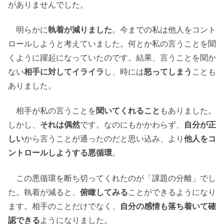
がありませんでした。
明らかに
執着が減りました
。今までの私は他人をコント
ロールしようと考えていました。何とか私の言うことを聞
くように躍起になっていたのです。結果、言うことを聞か
ない
相手に対してイライラ
し、時には
怒ってしまう
ことも
ありました。
相手が私の言うことを
聞いてくれること
もありました。
しかし、
それは偶然
です。なのにもかかわらず、
自分が正
しい
から言うことが通ったのだと思い込み、より
他人をコ
ントロールしようする悪循環
。
この悪循環を断ち切ってくれたのが「課題の分離」でし
た。執着が減ると、
俯瞰してみる
ことができるようになり
ます。相手のことだけでなく、
自分の感情も落ち着いて確
認できる
ようになりました。