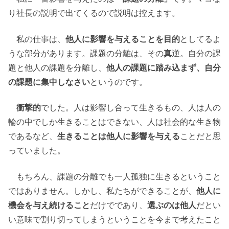
り社長の説明で出てくるので説明は控えます。
私の仕事は、
他人に影響を与えることを目的
としてるよ
うな部分があります。課題の分離は、その
真
逆。自分の課
題と他人の課題を分離し、
他人の課題に踏み込まず、自分
の課題に集中しなさい
というのです。
衝撃的
でした。人は影響し合って生きるもの、人は人の
輪の中でしか生きることはできない、人は社会的な生き物
であるなど、
生きることは他人に影響を与える
ことだと思
っていました。
もちろん、課題の分離でも一人孤独に生きるということ
ではありません。しかし、私たちができることが、
他人に
機会を与え続けること
だけでであり、
選ぶのは他人
だとい
い意味で割り切ってしまうということを今まで考えたこと