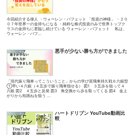
今回紹介する偉人 ・ウォーレン・バフェット 「投資の神様」 ・２０
０７年世界一の金持ちになる ・純粋な株式投資のみで世界トップク
ラスの金持ちに君臨し続けている ウォーレン・バフェット 私は、
ウォーレン・バフ...
悪手が少ない勝ち方ができました
マコなり実験
「現代振り飛車ってこういうこと」からの学び居飛車持久戦６六銀型
①早い４六銀（４五歩で振り飛車指せる） 図1 ３五歩を狙って４
六銀 図2 ４五歩と反発 図3 角交換から歩を取ってくる 図4 金上
がりから桂跳ねを狙う ...
ハートドリブン YouTube動画比
マコなり実験
較