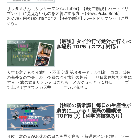
サラタメさん【サラリーマンYouTuber】【9分で解説】ハートドリ
ブン～目に見えないものを大切にする力 ～(NewsPicks Book)
207,788 回視聴2019/10/12 【9分で解説】ハートドリブン～目に見
えな...
【最強】タイ旅行で絶対に行くべ
マコなり実験
き場所 TOP5（スマホ対応）
人生を変えるタイ旅行 ・羽田空港 第３ターミナル到着 コロナ以来
の海外なので楽しみ 今回のタイ旅行の趣旨 非日常体験を大事に
する ・旅の始まりといえばこちら メガジョッキ（１杯目） ブ
チ上がりすぎてメガ天丼 デカい海老...
【快眠の新常識】毎日の生産性が
マコなり実験
劇的に上がる！最高の睡眠法
TOP15 ⑦【科学的根拠あり】
４位 次の日がお休みの日こそ早く寝る ・毎週末インド旅行 ソー