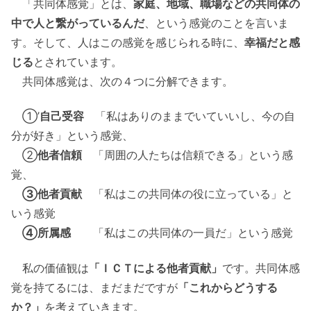
「共同体感覚」とは、
家庭、地域、職場などの共同体の
中で人と繋がっているんだ
、という感覚のことを言いま
す。そして、人はこの感覚を感じられる時に、
幸福だと感
じる
とされています。
共同体感覚は、次の４つに分解できます。
①’
自己受容
「私はありのままでいていいし、今の自
分が好き」という感覚、
②
他者信頼
「周囲の人たちは信頼できる」という感
覚、
③他者貢献
「私はこの共同体の役に立っている」と
いう感覚
④所属感
「私はこの共同体の一員だ」という感覚
私の価値観は
「ＩＣＴによる他者貢献」
です。共同体感
覚を持てるには、まだまだですが
「これからどうする
か？」
を考えていきます。