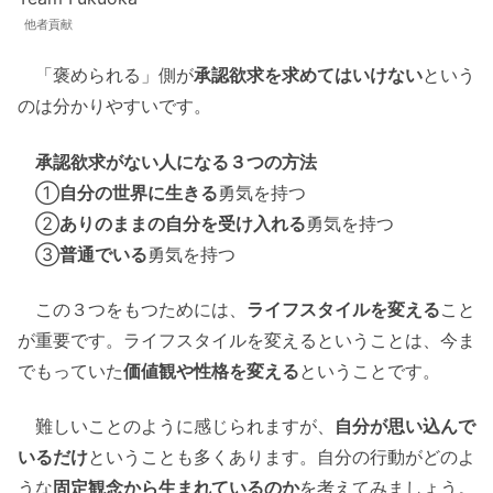
他者貢献
「褒められる」側が
承認欲求を求めてはいけない
という
のは分かりやすいです。
承認欲求がない人になる３つの方法
①
自分の世界に生きる
勇気を持つ
②
ありのままの自分を受け入れる
勇気を持つ
③
普通でいる
勇気を持つ
この３つをもつためには、
ライフスタイルを変える
こと
が重要です。ライフスタイルを変えるということは、今ま
でもっていた
価値観や性格を変える
ということです。
難しいことのように感じられますが、
自分が思い込んで
いるだけ
ということも多くあります。自分の行動がどのよ
うな
固定観念から生まれているのか
を考えてみましょう。