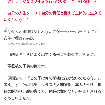
アドラーが１００年先を行っていた
と言われるゆえん
・自分の人生をすべて
自分の責任と捉えて主体的に生きて
いく
ということ
『なぜ人と組織は変われないのか』
目的論のときに
よく出てくる例え
を載せておきます。
不登校の子供の例
です。
原因論では
「この子は何で学校に行かないのだろう」
と
考えます。その結果、
クラスの人間関係、本人の性格、担
任の関わり、親の育て方、体調の変化
などが原因とされる
かもしれません。