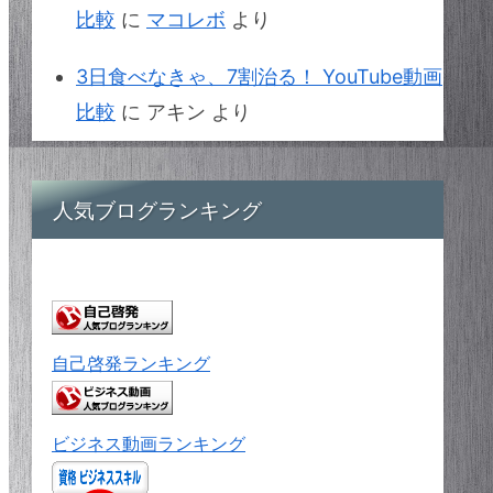
比較
に
マコレボ
より
3日食べなきゃ、7割治る！ YouTube動画
比較
に
アキン
より
人気ブログランキング
自己啓発ランキング
ビジネス動画ランキング