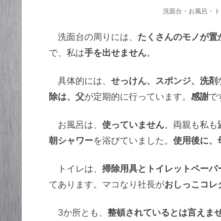
洗面台・お風呂・ト
洗面台の周りには、
たくさんのモノが置
で、私は
手を出せません
。
具体的には、
せっけん、スポンジ、洗剤
除は、父
が定期的に行っています。
感謝
で
お風呂は、
使っていません
。両親も私も
朝シャワー
を浴びていました。
使用後に、
トイレは、
掃除用具とトイレットペーパ
てあります。マコなり社長が
おしっこコレ
3か所とも、
整頓されているとは言えま