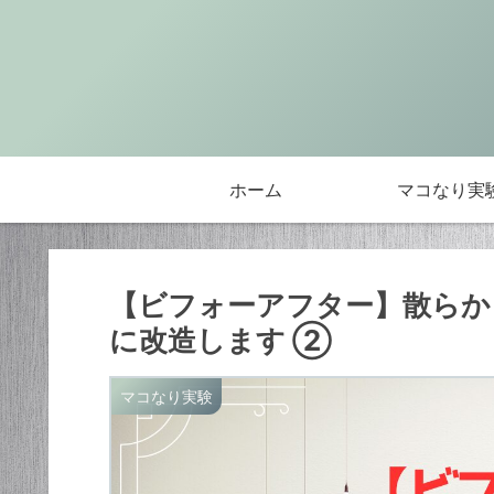
ホーム
マコなり実
【ビフォーアフター】散ら
に改造します ②
マコなり実験