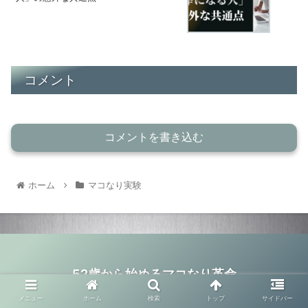
コメント
コメントを書き込む
ホーム
マコなり実験
52歳から始めるマコなり革命
© 2020 52歳から始めるマコなり革命.
メニュー
ホーム
検索
トップ
サイドバー