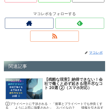
マコレボをフォローする
マコレボ
関連記事
【残酷な現実】納得できない！会
マコなり実験
社で働くと必ず起きる理不尽なコ
ト 20選 ②（スマホ対応）
②プライベートに干渉される ・「後輩とプライベートでも仲良くす
る ように上司に強要された」 スパイなの？ 情報を引き出す