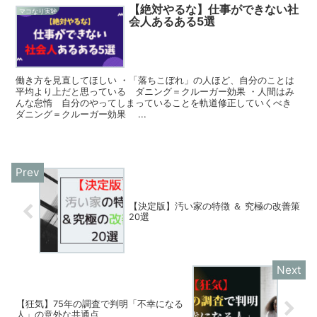
【絶対やるな】仕事ができない社
マコなり実験
会人あるある5選
働き方を見直してほしい ・「落ちこぼれ」の人ほど、自分のことは
平均より上だと思っている ダニング＝クルーガー効果 ・人間はみ
んな怠惰 自分のやってしまっていることを軌道修正していくべき
ダニング＝クルーガー効果 ...
【決定版】汚い家の特徴 ＆ 究極の改善策
20選
【狂気】75年の調査で判明「不幸になる
人」の意外な共通点