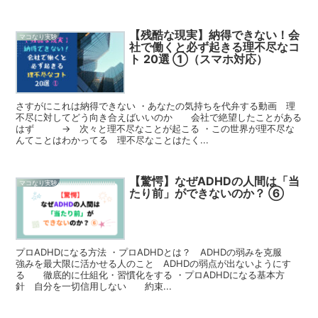
【残酷な現実】納得できない！会
マコなり実験
社で働くと必ず起きる理不尽なコ
ト 20選 ①（スマホ対応）
さすがにこれは納得できない ・あなたの気持ちを代弁する動画 理
不尽に対してどう向き合えばいいのか 会社で絶望したことがある
はず → 次々と理不尽なことが起こる ・この世界が理不尽な
んてことはわかってる 理不尽なことはたく...
【驚愕】なぜADHDの人間は「当
マコなり実験
たり前」ができないのか？ ⑥
プロADHDになる方法 ・プロADHDとは？ ADHDの弱みを克服
強みを最大限に活かせる人のこと ADHDの弱点が出ないようにす
る 徹底的に仕組化・習慣化をする ・プロADHDになる基本方
針 自分を一切信用しない 約束...