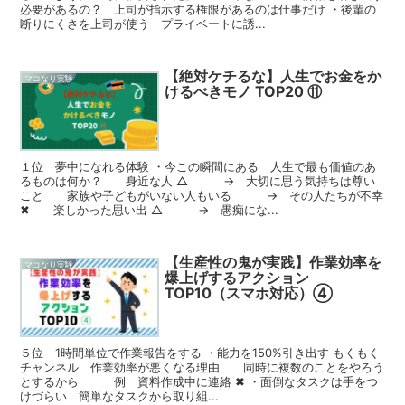
必要があるの？ 上司が指示する権限があるのは仕事だけ ・後輩の
断りにくさを上司が使う プライベートに誘...
【絶対ケチるな】人生でお金をか
マコなり実験
けるべきモノ TOP20 ⑪
１位 夢中になれる体験 ・今この瞬間にある 人生で最も価値のあ
るものは何か？ 身近な人 △ → 大切に思う気持ちは尊い
こと 家族や子どもがいない人もいる → その人たちが不幸
✖ 楽しかった思い出 △ → 愚痴にな...
【生産性の鬼が実践】作業効率を
マコなり実験
爆上げするアクション
TOP10（スマホ対応）④
５位 1時間単位で作業報告をする ・能力を150%引き出す もくもく
チャンネル 作業効率が悪くなる理由 同時に複数のことをやろう
とするから 例 資料作成中に連絡 ✖ ・面倒なタスクは手をつ
けづらい 簡単なタスクから取り組...