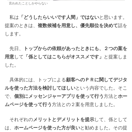
言われたことしかやらない
私は
「どうしたらいいです人間」ではない
と思います。
提案のときは、
複数候補を用意し、優先順位を決めて
話を
します。
先日、
トップからの依頼があったときにも、２つの案を
用意
して
「係としてはこちらがオススメです」
と提案しま
した。
具体的には、トップによる
顧客へのＰＲに関してデジタ
ルを使った方法を検討してほしい
という内容でした。そこ
で、
個別にメッセンジャーアプリを使って行う
方法と
ホー
ムページを使って行う
方法との２案を用意しました。
それぞれの
メリットとデメリットを提示
して、係として
は、
ホームページを使った方が良い
と勧めました。その提