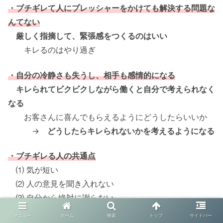
・ブチギレて人にプレッシャーをかけても解決する問題な
んてない
厳しく指摘して、緊張感をつくるのはいい
キレるのはやり過ぎ
・自分の冷静さも失うし、相手も感情的になる
キレられてビクビクしながら働くと自分で考えられなく
なる
お客さんに喜んでもらえるようにどうしたらいいか
→
どうしたらキレられないかを考えるようになる
・ブチギレる人の共通点
⑴ 気が短い
⑵ 人の意見を聞き入れない
⑶ 自分から絶対に謝らない
⑷ プライドが高く上から目線
メニュー
ホーム
検索
トップ
サイドバー