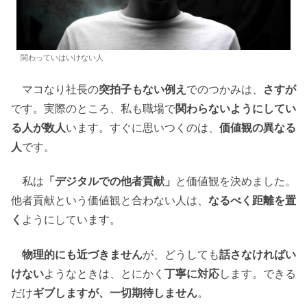
関わっていはいけない人
マコなり社長の
突拍子もない例え
でのつかみは、
さすが
です。実際のところ、私も職場で
関わらないようにしてい
る人が数人
います。すぐに思いつくのは、
価値観の異なる
人
です。
私は
「デジタルでの他者貢献」
と価値観を決めました。
他者貢献という価値観と合わない人は、
なるべく距離を置
く
ようにしています。
物理的にも近づきません
が、どうしても
話さなければい
けない
ようなときは、とにかく
丁寧に対応
します。できる
だけ
ギブしますが、一切期待しません
。