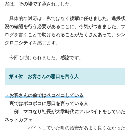
案は、
その場で了承
されました。
具体的な対応は、私ではなく
後輩に任せました
。
進捗状
況の確認を行う必要がある
ことに、今
気がつきました
。ブ
ログを書くことで
助けられることがたくさんあって、シン
クロニシティ
を感じます。
今回も助けられました。
感謝
です。
第４位 お客さんの悪口を言う人
・お客さんの前ではペコペコしている
裏ではボコボコに悪口を言っている人
例 マコなり社長が大学時代にアルバイトをしていた
ネットカフェ
バイトしていた町の治安があまり良くなかった