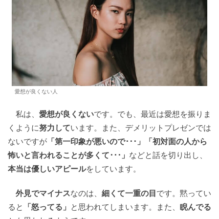
愛想が良くない人
私は、
愛想が良くない
です。でも、最近は愛想を振りま
くように
努力して
います。また、デメリットプレゼンでは
ないですが
「第一印象が悪いので･･･」「初対面の人から
怖いと言われることが多くて･･･」
などと話を切り出し、
本当は優しいアピール
をしています。
外見でマイナス
なのは、
細くて一重の目
です。黙ってい
ると
「怒ってる」
と思われてしまいます。また、
睨んでる