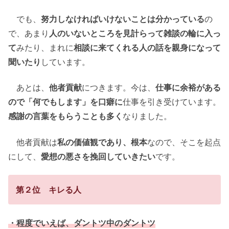
でも、
努力しなければいけないことは分かっている
の
で、あまり
人のいないところを見計らって雑談の輪に入っ
て
みたり、まれに
相談に来てくれる人の話を親身になって
聞いたり
しています。
あとは、
他者貢献
につきます。今は、
仕事に余裕がある
ので「何でもします」を口癖に
仕事を引き受けています。
感謝の言葉をもらうことも多く
なりました。
他者貢献は
私の価値観であり、根本
なので、そこを起点
にして、
愛想の悪さを挽回していきたい
です。
第２位 キレる人
・程度でいえば、ダントツ中のダントツ