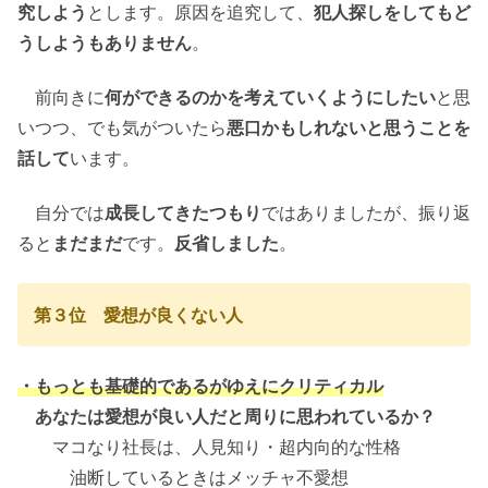
究しよう
とします。原因を追究して、
犯人探しをしてもど
うしようもありません
。
前向きに
何ができるのかを考えていくようにしたい
と思
いつつ、でも気がついたら
悪口かもしれないと思うことを
話して
います。
自分では
成長してきたつもり
ではありましたが、振り返
ると
まだまだ
です。
反省しました
。
第３位 愛想が良くない人
・もっとも基礎的であるがゆえにクリティカル
あなたは愛想が良い人だと周りに思われているか？
マコなり社長は、人見知り・超内向的な性格
油断しているときはメッチャ不愛想