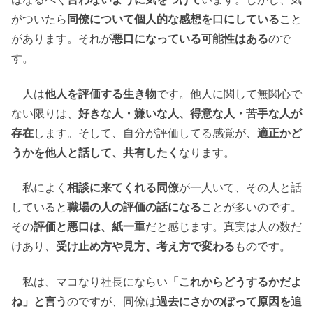
がついたら
同僚について個人的な感想を口にしている
こと
があります。それが
悪口になっている可能性はある
ので
す。
人は
他人を評価する生き物
です。他人に関して無関心で
ない限りは、
好きな人・嫌いな人、得意な人・苦手な人が
存在
します。そして、自分が評価してる感覚が、
適正かど
うかを他人と話して、共有したく
なります。
私によく
相談に来てくれる同僚
が一人いて、その人と話
していると
職場の人の評価の話になる
ことが多いのです。
その
評価と悪口は、紙一重
だと感じます。真実は人の数だ
けあり、
受け止め方や見方、考え方で変わる
ものです。
私は、マコなり社長にならい
「これからどうするかだよ
ね」と言う
のですが、同僚は
過去にさかのぼって原因を追