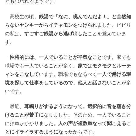
とも思われるようです。
高校生の頃、
銭湯で「なに、睨んでんだよ！」と全然知
らないヤンキーからイチャモンをつけられ
ました。ビビり
の私は、
すごすご銭湯から逃げ出した
ことを覚えていま
す。
性格的には、一人でいることが平気なこと
です。家でも
職場でも一人でいることが多く、
家ではモクモクとルーテ
ィンをこなして
います。職場でもなるべく
一人で働ける環
境を探して仕事をしているので、他人と話さない
ことが多
いです。
最近、
耳鳴りがするようになって、選択的に音を聴き分
けることが苦手に
なりました。そのため、一人でいること
に拍車がかかりました。
人の声が複数重なって聞こえるこ
とにイライラするようになった
からです。