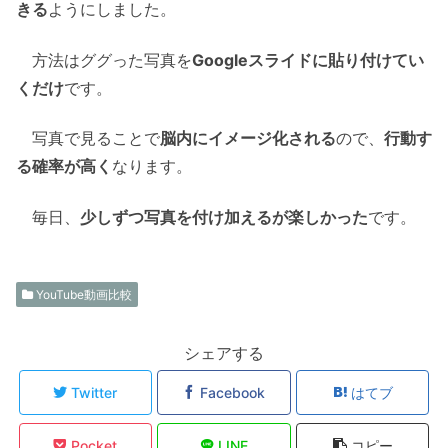
きる
ようにしました。
方法はググった写真を
Googleスライドに貼り付けてい
くだけ
です。
写真で見ることで
脳内にイメージ化される
ので、
行動す
る確率が高く
なります。
毎日、
少しずつ写真を付け加えるが楽しかった
です。
YouTube動画比較
シェアする
Twitter
Facebook
はてブ
Pocket
LINE
コピー