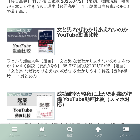
【鈴置高史】 115,176 回視聴 2025/04/21 【要約】韓国消滅 韓国
が日本より生きづらい理由【鈴置高史】 １．韓国は自殺率がOECD
で最も高...
女と男 なぜわかりあえないのか
YouTube動画比較
YouTube動画比較
フェルミ漫画大学【漫画】「女と男 なぜわかりあえないのか」をわ
かりやすく解説【要約/橘玲】 35,977 回視聴2021/11/06 【漫画】
「女と男 なぜわかりあえないのか」をわかりやすく解説【要約/橘
玲】 ・男と女の...
成功確率が格段に上がる起業の準
YouTube動画比較
備 YouTube動画比較（スマホ対
応）
サムの本解説ch【11分で解説】成功確率が格段に上がる起業の準備
15,650 回視聴 2023/12/19 【11分で解説】成功確率が格段に上がる
起業の準備 １．企業に必要なたった1つの準備 ①「利益＝売上－
メニュー
ホーム
検索
トップ
サイドバー