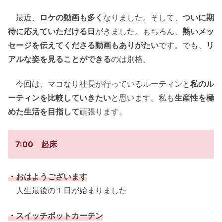
最近、
ロケの動画も多く
なりました。そして、
ついに期
待に応えていただける日
がきました。もちろん、
熱いメッ
セージを伝えてくださる動画もありがたい
です。でも、
リ
アルな姿を見ることができる
のは別格。
今回は、マコなり社長が行っているルーティンと
私のル
ーティンを比較していきたい
と思います。私も
生産性を極
めた生活を目指して
頑張ります。
7:00 起床
・おはようございます
人生最後の１日が始まりました
・スイッチボットカーテン