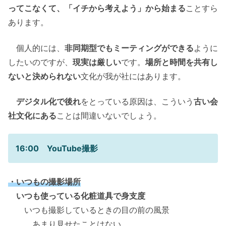
ってこなくて、「イチから考えよう」から始まる
ことすら
あります。
個人的には、
非同期型でもミーティングができる
ように
したいのですが、
現実は厳しい
です。
場所と時間を共有し
ないと決められない
文化が我が社にはあります。
デジタル化で後れ
をとっている原因は、こういう
古い会
社文化にある
ことは間違いないでしょう。
16:00 YouTube撮影
・いつもの撮影場所
いつも使っている化粧道具で身支度
いつも撮影しているときの目の前の風景
あまり見せたことはない