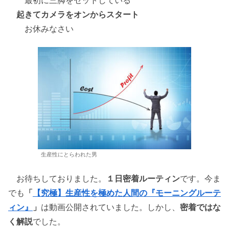
起きてカメラをオンからスタート
お休みなさい
生産性にとらわれた男
お待ちしておりました。
１日密着ルーティン
です。今ま
でも
「
【究極】生産性を極めた人間の『モーニングルーテ
ィン』
」
は動画公開されていました。しかし、
密着ではな
く解説
でした。