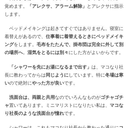
覚めます。
「アレクサ、アラーム解除」
とアレクサに指示
します。
ベッドメイキングは起きてすぐではありません。寝室に
着替えがあるので、
仕事着に着替えるときにベッドメイキ
ング
をします。
毛布をたたんで、掛布団は完全に外して別
の場所へ
。
湿気をとるには別々
にした方がよいからです。
「シャワーを先にお湯になるまで出す」
は、マコなり社
長に教わってからは
同じように
しています。特に
冬場は寒
い
ので絶対に
やった方が良い
です。
洗面台は、両親と共用
なのでいろんなものが
ゴチャゴチ
ャ
置いてあります。ミニマリストになりたい私は、
マコな
り社長のような洗面台が憧れ
です。
シャワーは、これもマコなり社長から教わった通りに
コ