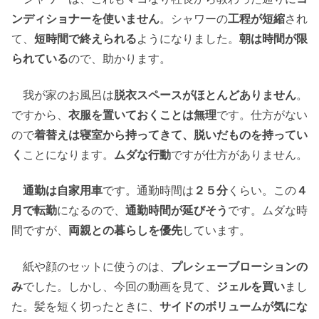
ンディショナーを使いません
。シャワーの
工程が短縮
され
て、
短時間で終えられる
ようになりました。
朝は時間が限
られている
ので、助かります。
我が家のお風呂は
脱衣スペースがほとんどありません
。
ですから、
衣服を置いておくことは無理
です。仕方がない
ので
着替えは寝室から持ってきて、脱いだものを持ってい
く
ことになります。
ムダな行動
ですが仕方がありません。
通勤は自家用車
です。通勤時間は
２５分
くらい。この
４
月で転勤
になるので、
通勤時間が延びそう
です。ムダな時
間ですが、
両親との暮らしを優先
しています。
紙や顔のセットに使うのは、
プレシェーブローションの
み
でした。しかし、今回の動画を見て、
ジェルを買い
まし
た。髪を短く切ったときに、
サイドのボリュームが気にな