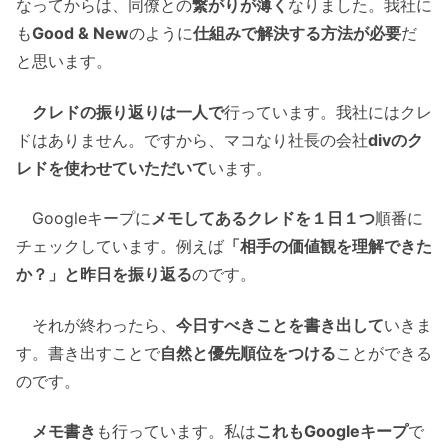
なってからは、同僚との
繋がりが薄く
なりました。我社に
も
Good & New
のように
仕組みで解決する方法が必要
だ
と思います。
クレドの振り返りは一人で
行っています。我社にはクレ
ドはありません。ですから、マコなり社長の会社
divのク
レドを使わせていただいて
います。
Googleキープに
メモしてあるクレドを１日１つ
順番に
チェックしています。例えば
「相手の価値観を理解できた
か？」と昨日を振り返る
のです。
それが終わったら、
今日すべきことを書き出して
いきま
す。書き出すことで
自然と優先順位をつける
ことができる
のです。
メモ書き
も行っています。私は
これもGoogleキープ
で