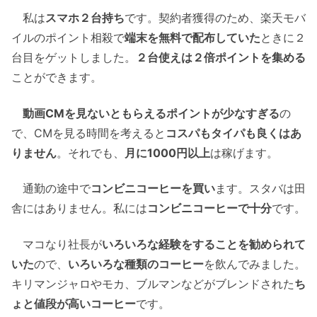
私は
スマホ２台持ち
です。契約者獲得のため、楽天モバ
イルのポイント相殺で
端末を無料で配布していた
ときに２
台目をゲットしました。
２台使えは２倍ポイントを集める
ことができます。
動画CMを見ないともらえるポイントが少なすぎる
の
で、CMを見る時間を考えると
コスパもタイパも良くはあ
りません
。それでも、
月に1000円以上
は稼げます。
通勤の途中で
コンビニコーヒーを買い
ます。スタバは田
舎にはありません。私には
コンビニコーヒーで十分
です。
マコなり社長が
いろいろな経験をすることを勧められて
いた
ので、
いろいろな種類のコーヒー
を飲んでみました。
キリマンジャロやモカ、ブルマンなどがブレンドされた
ち
ょと値段が高いコーヒー
です。