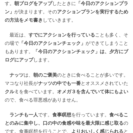
す。
朝ブログをアップ
したときに
「今日のアクションプラ
ン」
が決まります。その
アクションプランを実行するため
の方法をメモ書き
していきます。
最近は、
すでにアクションを行っている
ことも多く、そ
の場で
「今日のアクションチェック」
ができてしまうこと
もあります。
「今日のアクションチェック」は、夕方にブ
ログにアップ
します。
ナッツ
は、
朝のご褒美
のときに食べることが多いです。
マコなり社長が
ナッツの中でも一番
とオススメされていた
クルミ
を食べています。
オメガ３を含んでいて体にもよい
ので、食べる罪悪感がありません。
ランチも一人
です。
食事瞑想
を行っています。
食べるこ
とのみに集中し、口の中の食感や味を最大限に感じ取る
の
です。食事瞑想を行うことで、
よりおいしく感じられる
と