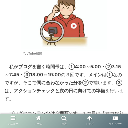
YouTube撮影
私が
ブログを書く時間帯は、①4:00～5:00・②7:15
～7:45・③18:00～19:00
の３回です。
メインは①
なの
ですが、そこで
間に合わなかった分を②
で補います。
③
は、アクションチェックと次の日に向けての準備
を行いま
す。
ブログの
コンテンツは３種類
です。１つ目は
「マコなり
実験」
で、マコなり社長からの
学びを実践
することで、
私
メニュー
ホーム
検索
トップ
サイドバー