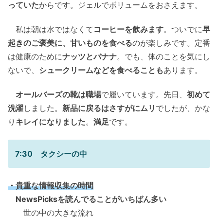
っていた
からです。ジェルでボリュームをおさえます。
私は朝は水ではなくて
コーヒーを飲みます
。ついでに
早
起きのご褒美に、甘いものを食べる
のが楽しみです。定番
は健康のために
ナッツとバナナ
。でも、体のことを気にし
ないで、
シュークリームなどを食べることも
あります。
オールバーズの靴は職場
で履いています。先日、
初めて
洗濯
しました。
新品に戻るはさすがにムリ
でしたが、かな
り
キレイになりました
。
満足
です。
7:30 タクシーの中
・貴重な情報収集の時間
NewsPicksを読んでることがいちばん多い
世の中の大きな流れ