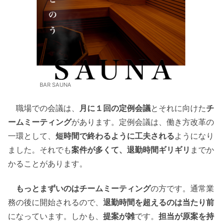
BAR SAUNA
職場での会議は、
月に１回の定例会議
とそれに向けた
チ
ームミーティング
があります。定例会議は、働き方改革の
一環として、
短時間で終わるように工夫される
ようになり
ました。それでも
案件が多くて、退勤時間ギリギリ
までか
かることがあります。
もっとまずいのはチームミーティング
の方です。通常業
務の後に開始されるので、
退勤時間を超えるのは当たり前
になっています。しかも、
提案が雑
です。
担当が原案を持