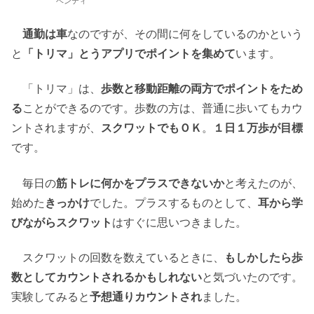
ベンティ
通勤は車
なのですが、その間に何をしているのかという
と
「トリマ」とうアプリでポイントを集めて
います。
「トリマ」は、
歩数と移動距離の両方でポイントをため
る
ことができるのです。歩数の方は、普通に歩いてもカウ
ントされますが、
スクワットでもＯＫ
。
１日１万歩が目標
です。
毎日の
筋トレに何かをプラスできないか
と考えたのが、
始めた
きっかけ
でした。プラスするものとして、
耳から学
びながらスクワット
はすぐに思いつきました。
スクワットの回数を数えているときに、
もしかしたら歩
数としてカウントされるかもしれない
と気づいたのです。
実験してみると
予想通りカウントされ
ました。