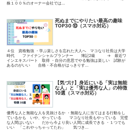
株１００％のオーナー会社では...
死ぬまでにやりたい最高の趣味
マコなり実験
TOP30 ⑩（スマホ対応）
４位 資格勉強 ・学ぶ楽しさを忘れた大人へ マコなり社長は大学
時代 ファイナンシャルプランナー 簿記2級 → 最近ワ
インエキスパート 取得 ・自分の意思でやる勉強は楽しい 試験が
あるのがいい 合格・不合格がはっきりす...
【気づけ】身近にいる「実は無能
マコなり実験
な人」と「実は優秀な人」の特徴
10選（スマホ対応）
優秀な人と無能な人を見抜けるか ・無能な人に当てはまる行動をし
ているかも いや、やっている マコなり社長もやっている 完璧
な人間はいない だから今より良い人間に成長できる ・１つでも
いい 「これやっちゃってたわ」 気づき...