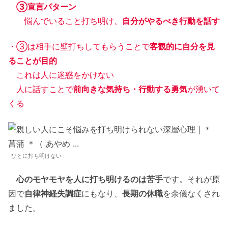
③宣言パターン
悩んでいること打ち明け、
自分がやるべき行動を話す
・③は相手に壁打ちしてもらうことで
客観的に自分を見
ることが目的
これは人に迷惑をかけない
人に話すことで
前向きな気持ち・行動する勇気
が湧いて
くる
ひとに打ち明けない
心のモヤモヤを人に打ち明けるのは苦手
です。それが原
因で
自律神経失調症
にもなり、
長期の休職
を余儀なくされ
ました。