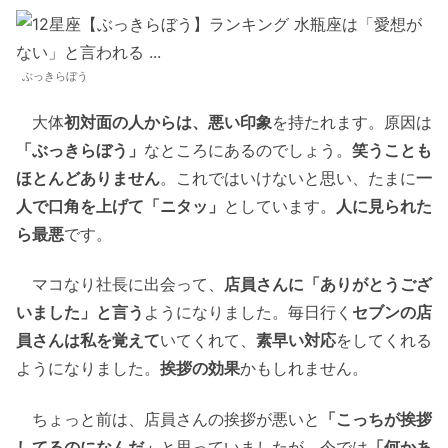
ぶっきらぼう
大体
初対面の人からは、悪い印象
を持たれます。原因は
「ぶっきらぼう」
なところにあるのでしょう。
笑うことも
ほとんどありません
。これではいけないと思い、たまに
一
人で口角を上げて「ニタッ」
としています。
人に見られた
ら最悪
です。
マコなり社長に出会って、
店員さんに「ありがとうござ
いました」と言う
ようになりました。毎日行く
セブンの店
員さんは私を覚えて
いてくれて、
素早い対応
をしてくれる
ようになりました。
挨拶の効果
かもしれません。
ちょっと前は、店員さんの挨拶が悪いと
「こっちが挨拶
してるのになんだ」
と思っていましたが、今では
「何かあ