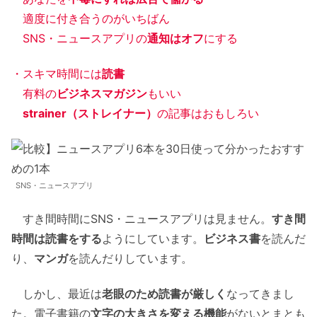
適度に付き合うのがいちばん
SNS・ニュースアプリの
通知はオフ
にする
・スキマ時間には
読書
有料の
ビジネスマガジン
もいい
strainer（ストレイナー）
の記事はおもしろい
SNS・ニュースアプリ
すき間時間にSNS・ニュースアプリは見ません。
すき間
時間は読書をする
ようにしています。
ビジネス書
を読んだ
り、
マンガ
を読んだりしています。
しかし、最近は
老眼のため読書が厳しく
なってきまし
た。電子書籍の
文字の大きさを変える機能
がないとまとも