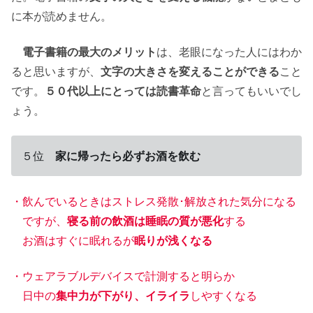
に本が読めません。
電子書籍の最大のメリット
は、老眼になった人にはわか
ると思いますが、
文字の大きさを変えることができる
こと
です。
５０代以上にとっては読書革命
と言ってもいいでし
ょう。
５位
家に帰ったら必ずお酒を飲む
・飲んでいるときはストレス発散･解放された気分になる
ですが、
寝る前の飲酒は睡眠の質が悪化
する
お酒はすぐに眠れるが
眠りが浅くなる
・ウェアラブルデバイスで計測すると明らか
日中の
集中力が下がり、イライラ
しやすくなる