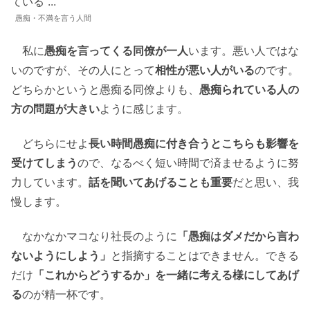
愚痴・不満を言う人間
私に
愚痴を言ってくる同僚が一人
います。悪い人ではな
いのですが、その人にとって
相性が悪い人がいる
のです。
どちらかというと愚痴る同僚よりも、
愚痴られている人の
方の問題が大きい
ように感じます。
どちらにせよ
長い時間愚痴に付き合うとこちらも影響を
受けてしまう
ので、なるべく短い時間で済ませるように努
力しています。
話を聞いてあげることも重要
だと思い、我
慢します。
なかなかマコなり社長のように
「愚痴はダメだから言わ
ないようにしよう」
と指摘することはできません。できる
だけ
「これからどうするか」を一緒に考える様にしてあげ
る
のが精一杯です。