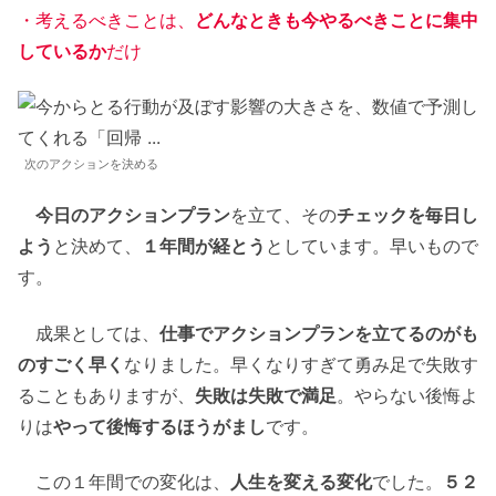
・考えるべきことは、
どんなときも今やるべきことに集中
しているか
だけ
次のアクションを決める
今日のアクションプラン
を立て、その
チェックを毎日し
よう
と決めて、
１年間が経とう
としています。早いもので
す。
成果としては、
仕事でアクションプランを立てるのがも
のすごく早く
なりました。早くなりすぎて勇み足で失敗す
ることもありますが、
失敗は失敗で満足
。やらない後悔よ
りは
やって後悔するほうがまし
です。
この１年間での変化は、
人生を変える変化
でした。
５２