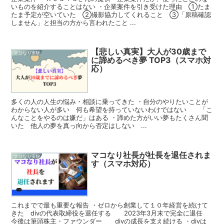
いものを紹介することはない ・企業案件を引き受けた理由 ①たま
たま予定が空いていた ②撮影協力してくれること ③「原稿確認
しません」と担当の方から言われたこと ...
【悲しい真実】大人が30歳まで
マコなり実験
に諦めるべき夢 TOP3（スマホ対
応）
多くの人の人生の悩み・相談に乗ってきた ・自分のやりたいことが
わからない人が多い 何も希望を持っていないわけではない 「こ
んなことをやるのは嫌だ」はある ・諦めた方がいい夢もたくさん聞
いた 他人の夢を真っ向から否定はしない ...
マコなり社長が社長を退任されま
マコなり実験
す（スマホ対応）
これまでで最も重要な報告 ・ゼロから創業して１０年経営を続けて
きた divの代表取締役を退任する 2023年3月末で完全に退任
今後は筆頭株主・ファウンダー divの成長を支え続ける ・divは