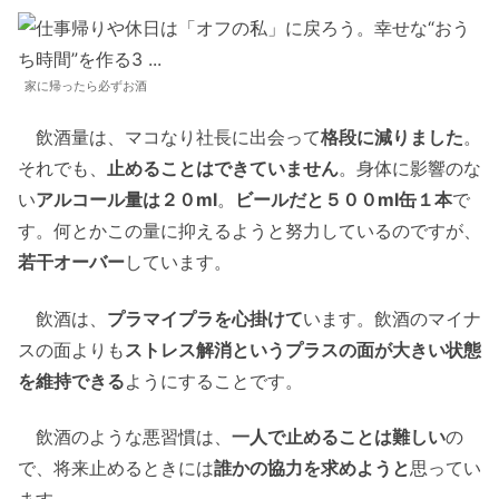
家に帰ったら必ずお酒
飲酒量は、マコなり社長に出会って
格段に減りました
。
それでも、
止めることはできていません
。身体に影響のな
い
アルコール量は２０ml
。
ビールだと５００ml缶１本
で
す。何とかこの量に抑えるようと努力しているのですが、
若干オーバー
しています。
飲酒は、
プラマイプラを心掛けて
います。飲酒のマイナ
スの面よりも
ストレス解消というプラスの面が大きい状態
を維持できる
ようにすることです。
飲酒のような悪習慣は、
一人で止めることは難しい
の
で、将来止めるときには
誰かの協力を求めようと
思ってい