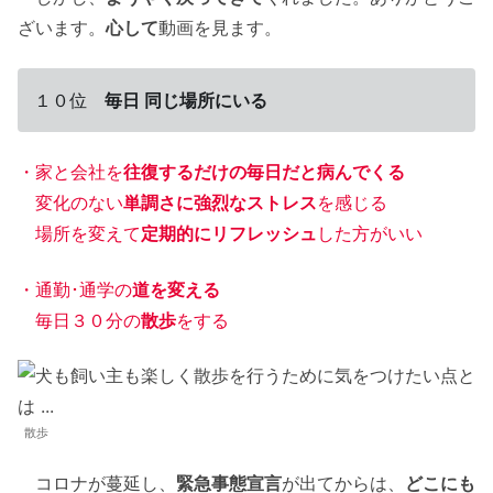
ざいます。
心して
動画を見ます。
１０位
毎日 同じ場所にいる
・家と会社を
往復するだけの毎日だと病んでくる
変化のない
単調さに強烈なストレス
を感じる
場所を変えて
定期的にリフレッシュ
した方がいい
・通勤･通学の
道を変える
毎日３０分の
散歩
をする
散歩
コロナが蔓延し、
緊急事態宣言
が出てからは、
どこにも