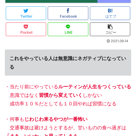
Twitter
Facebook
はてブ
Pocket
LINE
コピー
2021.09.14
これをやっている人は無意識にネガティブになってい
る
・当たり前にやっている
ルーティンが人生をつくっている
意識ではなく
習慣から変えていく
しかない
成功率１０％だとしても１０回やれば習慣になる
・何事も
じわじわ来るやつが一番怖い
交通事故は避けようとするが、甘いものの食べ過ぎは
「まあ、いいか」と思ってしまう