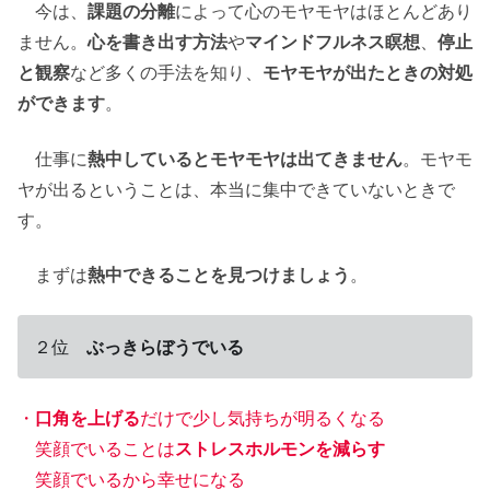
今は、
課題の分離
によって心のモヤモヤはほとんどあり
ません。
心を書き出す方法
や
マインドフルネス瞑想
、
停止
と観察
など多くの手法を知り、
モヤモヤが出たときの対処
ができます
。
仕事に
熱中しているとモヤモヤは出てきません
。モヤモ
ヤが出るということは、本当に集中できていないときで
す。
まずは
熱中できることを見つけましょう
。
２位
ぶっきらぼうでいる
・
口角を上げる
だけで少し気持ちが明るくなる
笑顔でいることは
ストレスホルモンを減らす
笑顔でいるから幸せになる