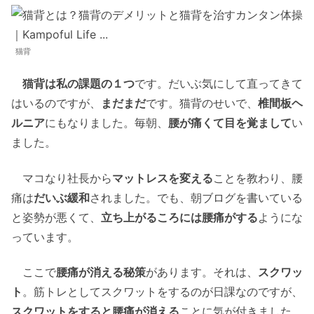
猫背
猫背は私の課題の１つ
です。だいぶ気にして直ってきて
はいるのですが、
まだまだ
です。猫背のせいで、
椎間板ヘ
ルニア
にもなりました。毎朝、
腰が痛くて目を覚まして
い
ました。
マコなり社長から
マットレスを変える
ことを教わり、腰
痛は
だいぶ緩和
されました。でも、朝ブログを書いている
と姿勢が悪くて、
立ち上がるころには腰痛がする
ようにな
っています。
ここで
腰痛が消える秘策
があります。それは、
スクワッ
ト
。筋トレとしてスクワットをするのが日課なのですが、
スクワットをすると腰痛が消える
ことに気が付きました。