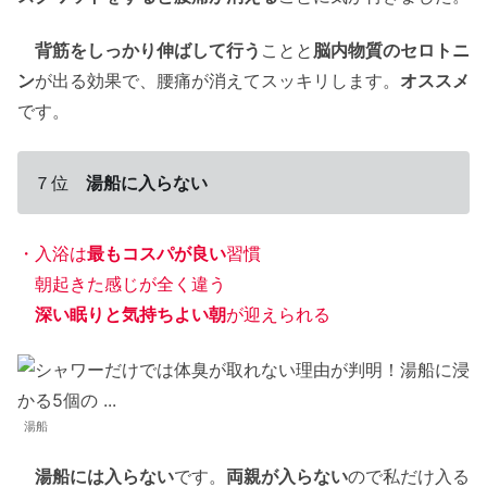
背筋をしっかり伸ばして行う
ことと
脳内物質のセロトニ
ン
が出る効果で、腰痛が消えてスッキリします。
オススメ
です。
７位
湯船に入らない
・入浴は
最もコスパが良い
習慣
朝起きた感じが全く違う
深い眠りと気持ちよい朝
が迎えられる
湯船
湯船には入らない
です。
両親が入らない
ので私だけ入る