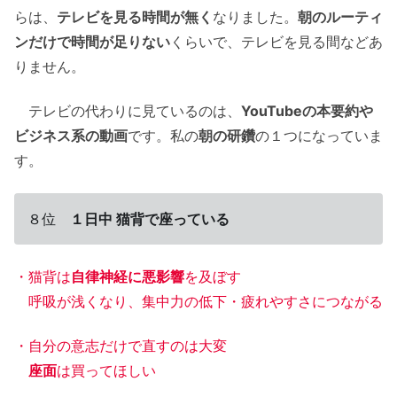
らは、
テレビを見る時間が無く
なりました。
朝のルーティ
ンだけで時間が足りない
くらいで、テレビを見る間などあ
りません。
テレビの代わりに見ているのは、
YouTubeの本要約や
ビジネス系の動画
です。私の
朝の研鑽
の１つになっていま
す。
８位
１日中 猫背で座っている
・猫背は
自律神経に悪影響
を及ぼす
呼吸が浅くなり、集中力の低下・疲れやすさにつながる
・自分の意志だけで直すのは大変
座面
は買ってほしい