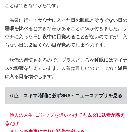
ことはできないからです。
温泉に行って
サウナに入った日の睡眠
と
そうでない日の
睡眠を比べる
と大きな差があることに気が付きました。サ
ウナに入った日は
夜中に目覚めることがない
のですが、入
らない日は
２回くらい目が覚めてしまう
のです。
飲酒の習慣もあるので、プラスどころか
睡眠にはマイナ
スの影響
を与えています。改善は難しいので、せめて
温泉
に入る日を増やし
ます。
６位
スキマ時間に必ずSNS・ニュースアプリを見る
・他人の人生･ゴシップを追いかけても
ムダに執着が増え
る
だけ
あなたを
中毒にすれば広告で儲かる