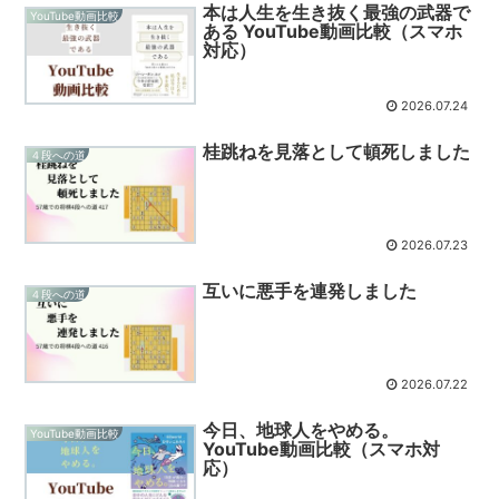
本は人生を生き抜く最強の武器で
YouTube動画比較
ある YouTube動画比較（スマホ
対応）
2026.07.24
桂跳ねを見落として頓死しました
４段への道
2026.07.23
互いに悪手を連発しました
４段への道
2026.07.22
今日、地球人をやめる。
YouTube動画比較
YouTube動画比較（スマホ対
応）