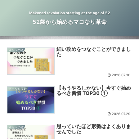
Makonari revolution starting at the age of 52
52歳から始めるマコなり革命
細い攻めをつなぐことができまし
４段への道
た
2026.07.30
【もうやるしかない】今すぐ始め
マコなり実験
るべき習慣 TOP30 ①
2026.07.29
思っていたほど形勢はよくありま
４段への道
せんでした