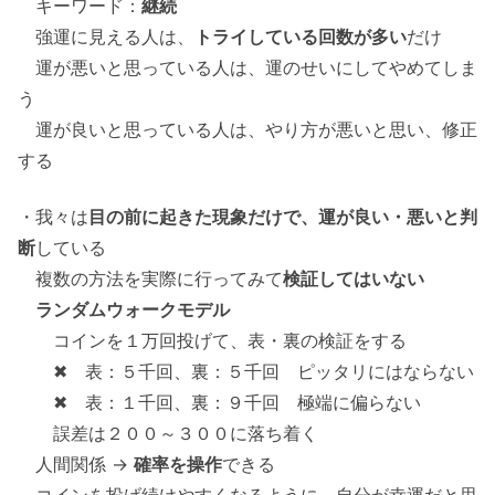
キーワード：
継続
強運に見える人は、
トライしている回数が多い
だけ
運が悪いと思っている人は、運のせいにしてやめてしま
う
運が良いと思っている人は、やり方が悪いと思い、修正
する
・我々は
目の前に起きた現象だけで、運が良い・悪いと判
断
している
複数の方法を実際に行ってみて
検証してはいない
ランダムウォークモデル
コインを１万回投げて、表・裏の検証をする
✖ 表：５千回、裏：５千回 ピッタリにはならない
✖ 表：１千回、裏：９千回 極端に偏らない
誤差は２００～３００に落ち着く
人間関係 →
確率を操作
できる
コインを投げ続けやすくなるように、自分が幸運だと思