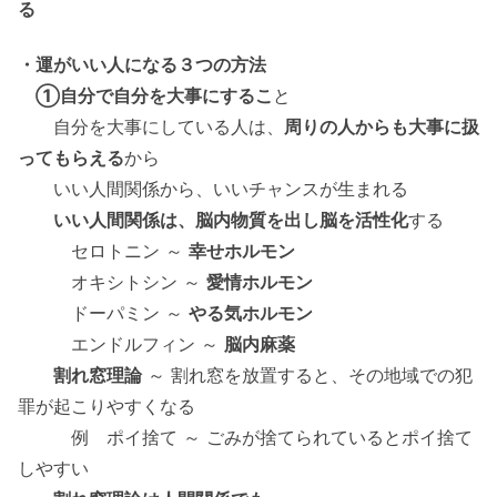
る
・運がいい人になる３つの方法
①自分で自分を大事にするこ
と
自分を大事にしている人は、
周りの人からも大事に扱
ってもらえる
から
いい人間関係から、いいチャンスが生まれる
いい人間関係は、脳内物質を出し脳を活性化
する
セロトニン ～
幸せホルモン
オキシトシン ～
愛情ホルモン
ドーパミン ～
やる気ホルモン
エンドルフィン ～
脳内麻薬
割れ窓理論
～ 割れ窓を放置すると、その地域での犯
罪が起こりやすくなる
例 ポイ捨て ～ ごみが捨てられているとポイ捨て
しやすい