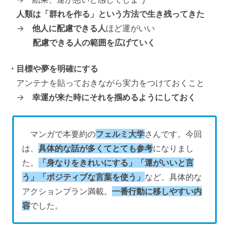
人類は「群れを作る」という方法で生き残ってきた
→
他人に配慮できる人
ほど運がいい
配慮できる人の範囲を広げていく
・目標や夢を明確にする
アンテナを貼っておきながら実力をつけておくこと
→
幸運が来た時にそれを掴めるようにしておく
マンガで本要約の
フェルミ大学
さんです。今回
は、
具体的な話が多くてとても参考
になりまし
た。
「身なりをきれいにする」「運がいいと言
う」「ポジティブな言葉を使う」
など、具体的な
アクションプラン満載。
一番行動に移しやすい内
容
でした。