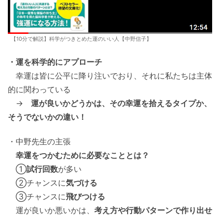
【10分で解説】科学がつきとめた運のいい人【中野信子】
・運を科学的にアプローチ
幸運は皆に公平に降り注いでおり、それに私たちは主体
的に関わっている
→
運が良いかどうかは、その幸運を拾えるタイプか、
そうでないかの違い！
・中野先生の主張
幸運をつかむために必要なこととは？
①
試行回数
が多い
②チャンスに
気づける
③チャンスに
飛びつける
運が良いか悪いかは、
考え方や行動パターンで作り出せ