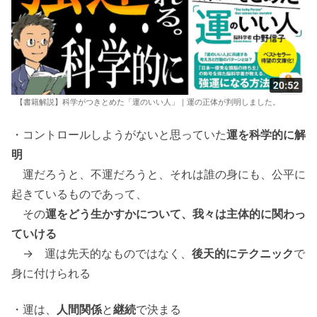
【書籍解説】科学がつきとめた「運のいい人」｜運の正体が判明しました。
・コントロールしようがないと思っていた
運を科学的に解
明
運だろうと、不運だろうと、それは誰の身にも、公平に
起きているものであって、
その
運をどう生かすかについて、我々は主体的に関わっ
ていける
→ 運は先天的なものではなく、
後天的にテクニック
で
身に付けられる
・運は、
人間関係
と
継続
で決まる