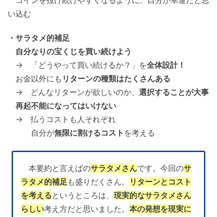
い込む
・サラタメ的補足
自分なりの宝くじを買い続けよう
→ 「どうやって買い続けるか？」を
全体設計！
お金以外にも
リターンの種類はたくさんある
→ どんなリターンが欲しいのか、
選択することが大事
再起不能になってはいけない
→ 払うコストも人それぞれ
自分が
無限に割けるコスト
を考える
本要約と言えばの
サラタメさん
です。今回の
サ
ラタメ的補足
も盛りだくさん。
リターンとコスト
を考える
というところは、
現実的なサラタメさん
らしい
考え方だと思いました。
本の発想を現実に