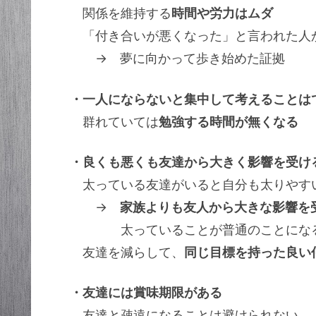
関係を維持する
時間や労力はムダ
「付き合いが悪くなった」と言われた人
→ 夢に向かって歩き始めた証拠
・一人にならないと集中して考えることは
群れていては
勉強する時間が無くなる
・良くも悪くも友達から大きく影響を受け
太っている友達がいると自分も太りやす
→
家族よりも友人から大きな影響を
太っていることが普通のことにな
友達を減らして、
同じ目標を持った良い
・友達には賞味期限がある
友達と疎遠になることは避けられない