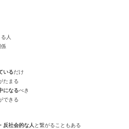
まる人
係
ている
だけ
がたまる
中になる
べき
ができる
・反社会的な人
と繋がることもある