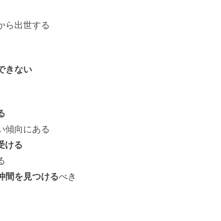
から出世する
できない
る
い傾向にある
受ける
る
仲間を見つける
べき