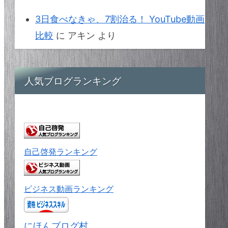
3日食べなきゃ、7割治る！ YouTube動画
比較
に
アキン
より
人気ブログランキング
自己啓発ランキング
ビジネス動画ランキング
にほんブログ村